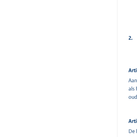
2.
Art
Aan
als
oud
Art
De 