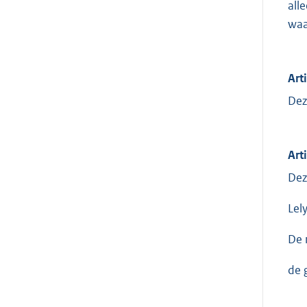
all
waa
Arti
Dez
Art
Dez
Lel
De 
de g