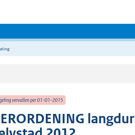
eling
geling vervallen per 01-01-2015
ERORDENING langduri
elystad 2012