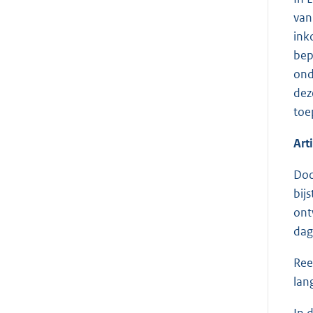
van
ink
bep
ond
dez
toe
Art
Doo
bij
ont
dag
Ree
lan