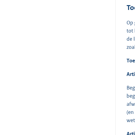
To
Op 
tot
de 
zoa
Toe
Art
Beg
beg
afw
(en
wet
Art