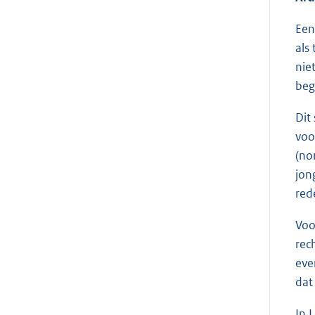
Een
als
nie
beg
Dit
voo
(no
jon
red
Voo
rec
eve
dat
In 