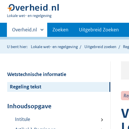
U
Lokale wet- en regelgeving
bent
Primaire
hier:
Andere
Overheid.nl
Zoeken
Uitgebreid Zoeken
sites
navigatie
binnen
U bent hier:
Lokale wet- en regelgeving
Uitgebreid zoeken
Reg
Wetstechnische informatie
Regeling tekst
Re
Inhoudsopgave
V
Intitule
L