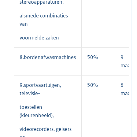
stereoapparaturen,
alsmede combinaties
van
voormelde zaken
8.bordenafwasmachines
50%
9
maand
9.sportvaartuigen,
50%
6
televisie-
maand
toestellen
(kleurenbeeld),
videorecorders, geisers