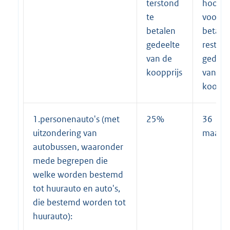
terstond
hoogst
te
voor
betalen
betalin
gedeelte
rester
van de
gedeel
koopprijs
van de
kooppr
1.personenauto's (met
25%
36
uitzondering van
maand
autobussen, waaronder
mede begrepen die
welke worden bestemd
tot huurauto en auto's,
die bestemd worden tot
huurauto):