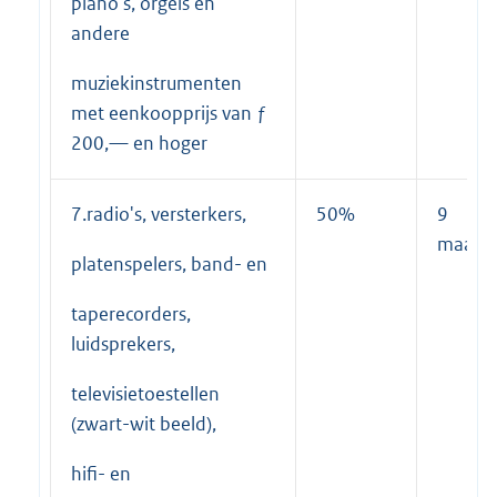
piano's, orgels en
andere
muziekinstrumenten
met eenkoopprijs van ƒ
200,— en hoger
7.radio's, versterkers,
50%
9
maand
platenspelers, band- en
taperecorders,
luidsprekers,
televisietoestellen
(zwart-wit beeld),
hifi- en