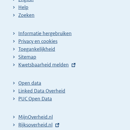
Help
Zoeken
Informatie hergebruiken
Privacy en cookies
Toegankelijkheid
Sitemap
E
Kwetsbaarheid melden
x
t
Open data
e
Linked Data Overheid
r
PUC Open Data
n
e
MijnOverheid.nl
l
E
Rijksoverheid.nl
i