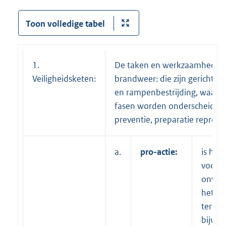
Toon volledige tabel
1.
De taken en werkzaamheden
Veiligheidsketen:
brandweer: die zijn gericht 
en rampenbestrijding, waarbi
fasen worden onderscheiden: 
preventie, preparatie repress
a.
pro-actie:
is het 
voork
onveili
het ka
termij
bijvoo