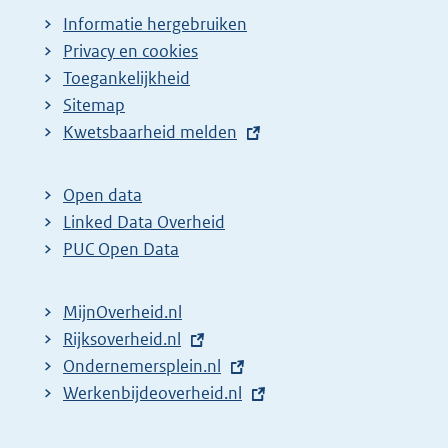
Informatie hergebruiken
Privacy en cookies
Toegankelijkheid
Sitemap
E
Kwetsbaarheid melden
x
t
Open data
e
Linked Data Overheid
r
PUC Open Data
n
e
MijnOverheid.nl
l
E
Rijksoverheid.nl
i
x
E
Ondernemersplein.nl
n
t
x
E
Werkenbijdeoverheid.nl
k
e
t
x
:
r
e
t