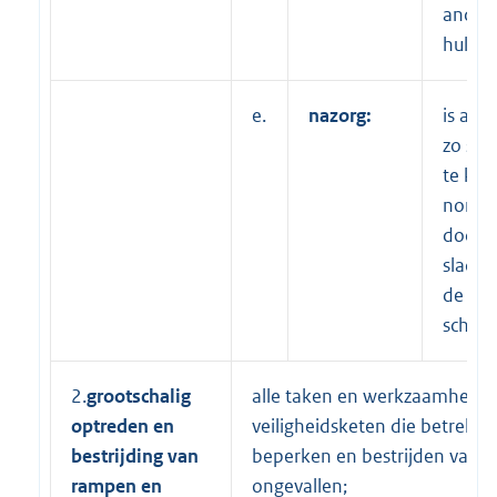
ander
hulpve
e.
nazorg:
is all
zo sne
te ker
norma
door 
slachto
de afw
schade
2.
grootschalig
alle taken en werkzaamhede
optreden en
veiligheidsketen die betrekk
bestrijding van
beperken en bestrijden van 
rampen en
ongevallen;