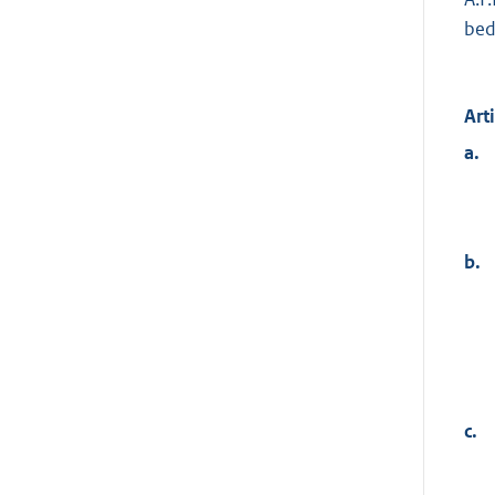
bed
Art
a.
b.
c.