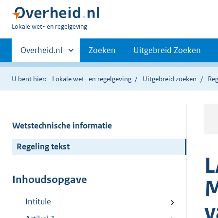
U
Lokale wet- en regelgeving
bent
Primaire
hier:
Andere
Overheid.nl
Zoeken
Uitgebreid Zoeken
sites
navigatie
binnen
U bent hier:
Lokale wet- en regelgeving
Uitgebreid zoeken
Reg
Wetstechnische informatie
Regeling tekst
L
Inhoudsopgave
M
Intitule
v