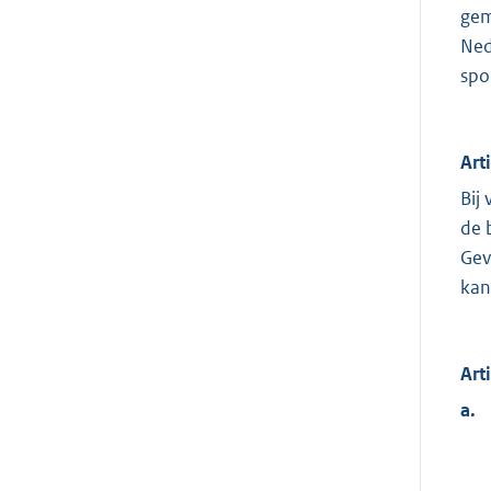
gem
Ned
spo
Art
Bij
de 
Gev
kan
Art
a.