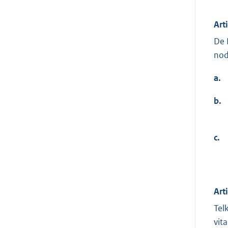
Art
De 
nod
a.
b.
c.
Art
Tel
vit