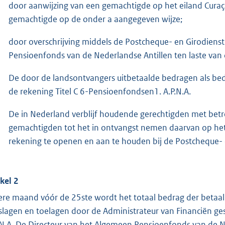
door aanwijzing van een gemachtigde op het eiland Curaça
gemachtigde op de onder a aangegeven wijze;
door overschrijving middels de Postcheque- en Girodienst
Pensioenfonds van de Nederlandse Antillen ten laste van 
De door de landsontvangers uitbetaalde bedragen als bed
de rekening Titel C 6-Pensioenfondsen1. A.P.N.A.
De in Nederland verblijf houdende gerechtigden met betrek
gemachtigden tot het in ontvangst nemen daarvan op het
rekening te openen en aan te houden bij de Postcheque- 
ikel 2
ere maand vóór de 25ste wordt het totaal bedrag der betaal
slagen en toelagen door de Administrateur van Financiën ges
.N.A. De Directeur van het Algemeen Pensioenfonds van de Ne