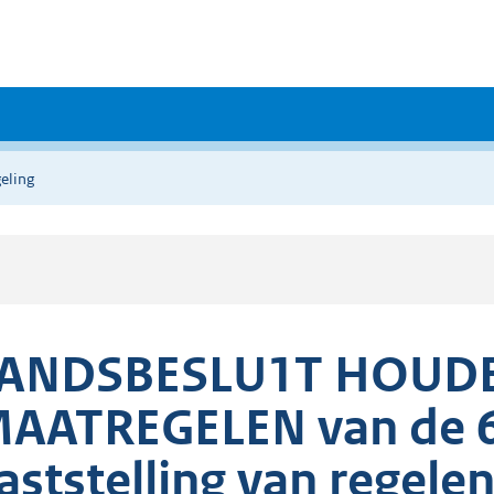
eling
ANDSBESLU1T HOUD
AATREGELEN van de 6
aststelling van regele