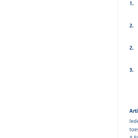
1.
2.
2.
3.
Art
Ied
toe
A.P