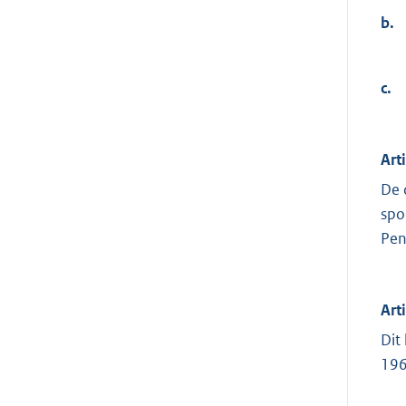
b.
c.
Art
De 
spo
Pen
Art
Dit
196