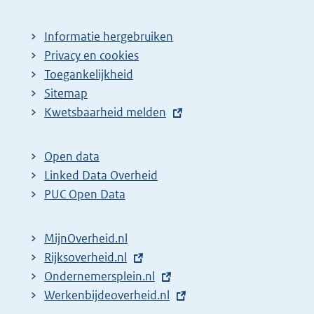
Informatie hergebruiken
Privacy en cookies
Toegankelijkheid
Sitemap
E
Kwetsbaarheid melden
x
t
Open data
e
Linked Data Overheid
r
PUC Open Data
n
e
MijnOverheid.nl
l
E
Rijksoverheid.nl
i
x
E
Ondernemersplein.nl
n
t
x
E
Werkenbijdeoverheid.nl
k
e
t
x