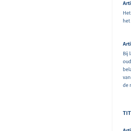
Art
Het
het
Art
Bij
oud
bel
van
de 
TIT
Art