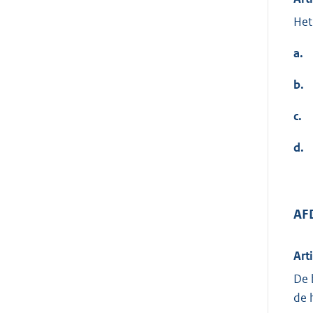
Het
a.
b.
c.
d.
AFD
Art
De 
de 