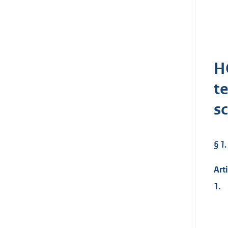
H
t
s
§ 1.
Art
1.