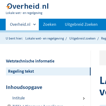
U
Lokale wet- en regelgeving
bent
Primaire
hier:
Andere
Overheid.nl
Zoeken
Uitgebreid Zoeken
sites
navigatie
binnen
U bent hier:
Lokale wet- en regelgeving
Uitgebreid zoeken
Reg
Wetstechnische informatie
Regeling tekst
L
Inhoudsopgave
v
Intitule