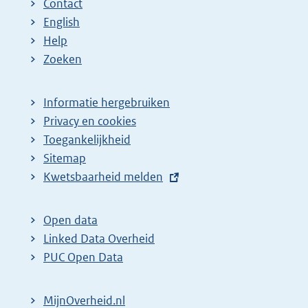
Contact
English
Help
Zoeken
Informatie hergebruiken
Privacy en cookies
Toegankelijkheid
Sitemap
E
Kwetsbaarheid melden
x
t
Open data
e
Linked Data Overheid
r
PUC Open Data
n
e
MijnOverheid.nl
l