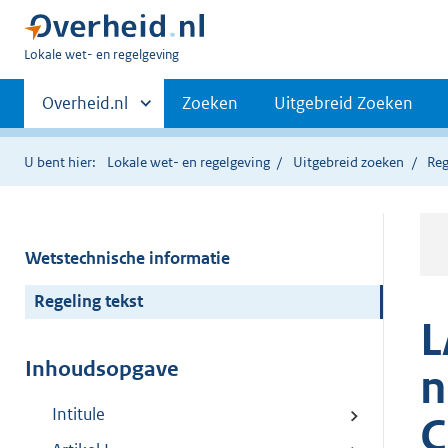
U
Lokale wet- en regelgeving
bent
Primaire
hier:
Andere
Overheid.nl
Zoeken
Uitgebreid Zoeken
sites
navigatie
binnen
U bent hier:
Lokale wet- en regelgeving
Uitgebreid zoeken
Reg
Wetstechnische informatie
Regeling tekst
L
Inhoudsopgave
n
Intitule
C