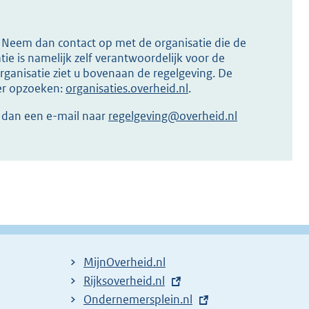
s? Neem dan contact op met de organisatie die de
ie is namelijk zelf verantwoordelijk voor de
ganisatie ziet u bovenaan de regelgeving. De
ier opzoeken:
organisaties.overheid.nl
.
r dan een e-mail naar
regelgeving@overheid.nl
MijnOverheid.nl
E
Rijksoverheid.nl
x
E
Ondernemersplein.nl