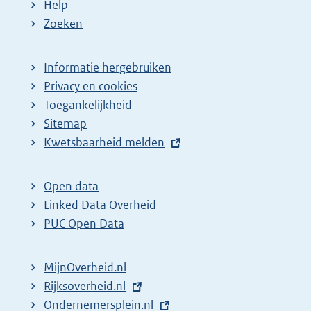
Help
Zoeken
Informatie hergebruiken
Privacy en cookies
Toegankelijkheid
Sitemap
E
Kwetsbaarheid melden
x
t
Open data
e
Linked Data Overheid
r
PUC Open Data
n
e
MijnOverheid.nl
l
E
Rijksoverheid.nl
i
x
E
Ondernemersplein.nl
n