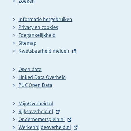
Zoeken
Informatie hergebruiken
Privacy en cookies
Toegankelijkheid
Sitemap
E
Kwetsbaarheid melden
x
t
Open data
e
Linked Data Overheid
r
PUC Open Data
n
e
MijnOverheid.nl
l
E
Rijksoverheid.nl
i
x
E
Ondernemersplein.nl
n
t
x
E
Werkenbijdeoverheid.nl
k