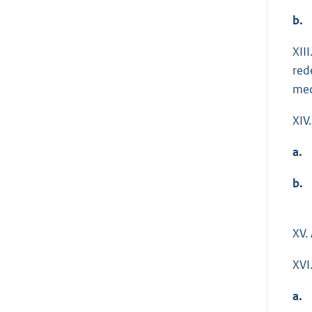
b.
XII
red
med
XIV.
a.
b.
XV. 
XVI
a.