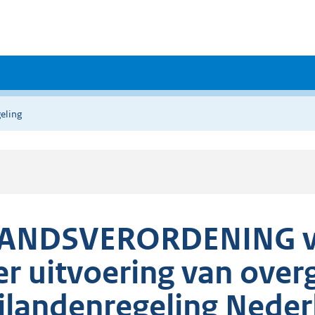
eling
ANDSVERORDENING van
er uitvoering van ove
ilandenregeling Neder