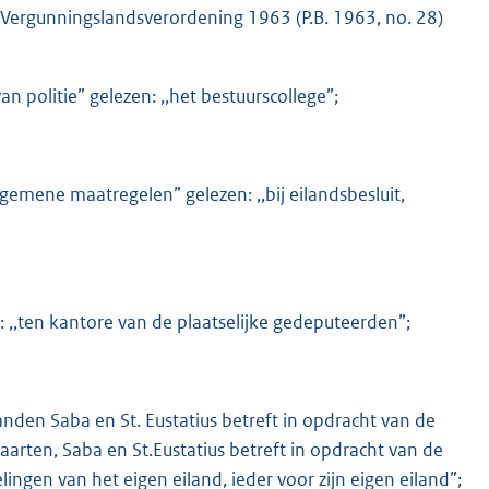
e Vergunningslandsverordening 1963 (P.B. 1963, no. 28)
van politie” gelezen: ,,het bestuurscollege”;
 algemene maatregelen” gelezen: ,,bij eilandsbesluit,
en: ,,ten kantore van de plaatselijke gedeputeerden”;
ilanden Saba en St. Eustatius betreft in opdracht van de
aarten, Saba en St.Eustatius betreft in opdracht van de
gen van het eigen eiland, ieder voor zijn eigen eiland”;