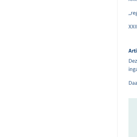
,,r
XXII
Art
Dez
ing
Daa