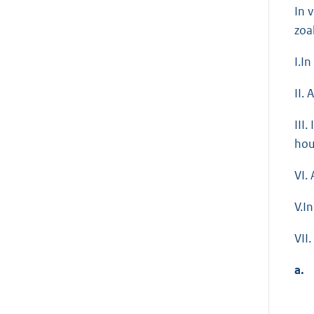
In 
zoa
I.I
II. 
III
hou
VI. 
V.I
VII.
a.