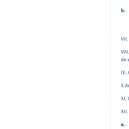
b.
VII
VII
de 
IX.
X Ar
XI. 
XII.
a.