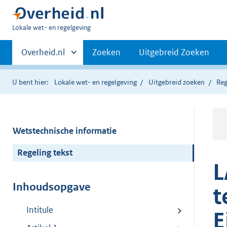
U
Lokale wet- en regelgeving
bent
Primaire
hier:
Andere
Overheid.nl
Zoeken
Uitgebreid Zoeken
sites
navigatie
binnen
U bent hier:
Lokale wet- en regelgeving
Uitgebreid zoeken
Reg
Wetstechnische informatie
Regeling tekst
L
Inhoudsopgave
t
Intitule
E