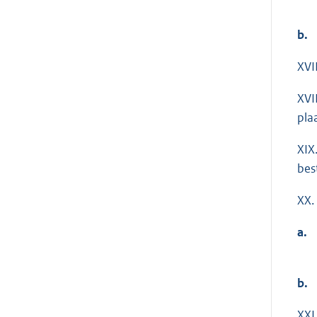
b.
XVII
XVI
pla
XIX
bes
XX.
a.
b.
XXI.