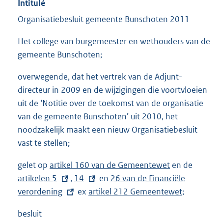
Intitulé
Organisatiebesluit gemeente Bunschoten 2011
Het college van burgemeester en wethouders van de
gemeente Bunschoten;
overwegende, dat het vertrek van de Adjunt-
directeur in 2009 en de wijzigingen die voortvloeien
uit de ‘Notitie over de toekomst van de organisatie
van de gemeente Bunschoten’ uit 2010, het
noodzakelijk maakt een nieuw Organisatiebesluit
vast te stellen;
gelet op
artikel 160 van de Gemeentewet
en de
E
artikelen 5
,
E
14
en
E
26 van de Financiële
x
verordening
x
ex
artikel 212 Gemeentewet
x
;
t
t
t
e
besluit
e
e
r