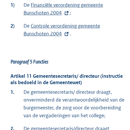
1)
De
E
Financiële verordening gemeente
Bunschoten 2004
x
;
t
2)
De
E
Controle verordening gemeente
e
Bunschoten 2004
x
.
r
t
n
e
e
r
l
Paragraaf 5 Functies
n
i
e
n
Artikel 11 Gemeentesecretaris/ directeur (instructie
l
als bedoeld in de Gemeentewet)
k
i
:
1.
De gemeentesecretaris/ directeur draagt,
n
onverminderd de verantwoordelijkheid van de
k
burgemeester, de zorg voor de voorbereiding
:
van de vergaderingen van het college;
2.
De gemeentesecretaris/directeur draagt