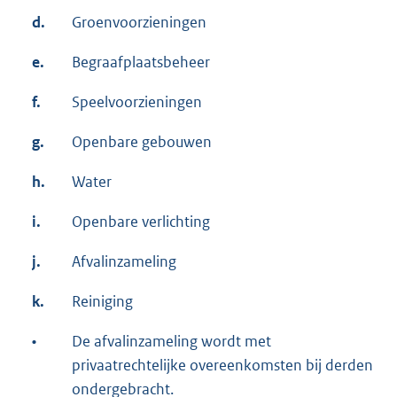
d.
Groenvoorzieningen
e.
Begraafplaatsbeheer
f.
Speelvoorzieningen
g.
Openbare gebouwen
h.
Water
i.
Openbare verlichting
j.
Afvalinzameling
k.
Reiniging
•
De afvalinzameling wordt met
privaatrechtelijke overeenkomsten bij derden
ondergebracht.