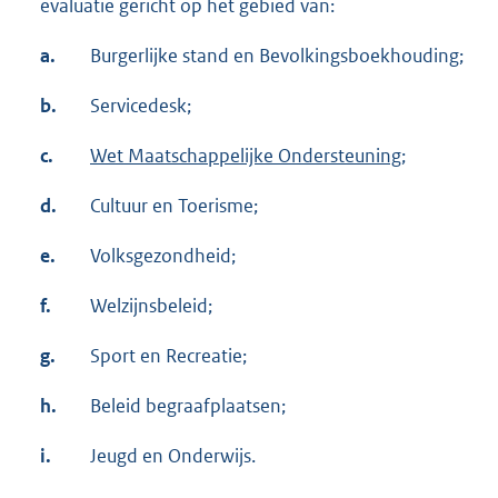
evaluatie gericht op het gebied van:
a.
Burgerlijke stand en Bevolkingsboekhouding;
b.
Servicedesk;
c.
Wet Maatschappelijke Ondersteuning
;
d.
Cultuur en Toerisme;
e.
Volksgezondheid;
f.
Welzijnsbeleid;
g.
Sport en Recreatie;
h.
Beleid begraafplaatsen;
i.
Jeugd en Onderwijs.