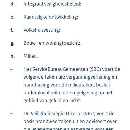
d.
Integraal veiligheidsbeleid;
e.
Ruimtelijke ontwikkeling;
f.
Volkshuisvesting;
g.
Bouw- en woningtoezicht;
h.
Milieu.
•
Het ServiceBureauGemeenten (SBG) voert de
volgende taken uit: vergunningverlening en
handhaving voor de milieutaken, besluit
bodemkwaliteit en de regelgeving op het
gebied van geluid en lucht.
•
De Veiligheidsregio Utrecht (VRU) voert de
basis brandweertaken uit en adviseert over
o.a. evenementen en aanvragen voor een