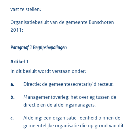
r
r
n
vast te stellen:
n
n
e
Organisatiebesluit van de gemeente Bunschoten
e
e
l
2011;
l
l
i
i
i
n
n
n
k
Paragraaf 1 Begripsbepalingen
k
k
:
:
:
Artikel 1
In dit besluit wordt verstaan onder:
a.
Directie: de gemeentesecretaris/ directeur.
b.
Managementoverleg: het overleg tussen de
directie en de afdelingsmanagers.
c.
Afdeling: een organisatie- eenheid binnen de
gemeentelijke organisatie die op grond van dit