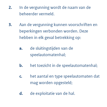
2.
In de vergunning wordt de naam van de
beheerder vermeld.
3.
Aan de vergunning kunnen voorschriften en
beperkingen verbonden worden. Deze
hebben in elk geval betrekking op:
a.
de sluitingstijden van de
speelautomatenhal;
b.
het toezicht in de speelautomatenhal;
c.
het aantal en type speelautomaten dat
mag worden opgesteld;
d.
de exploitatie van de hal.