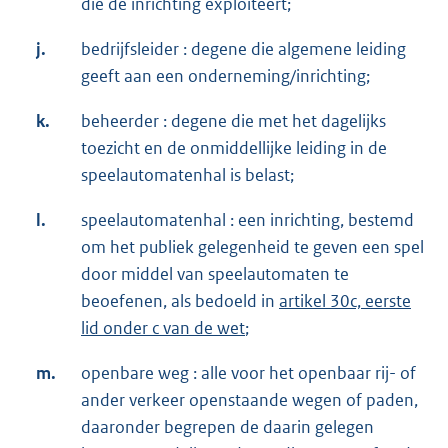
die de inrichting exploiteert;
j.
bedrijfsleider : degene die algemene leiding
geeft aan een onderneming/inrichting;
k.
beheerder : degene die met het dagelijks
toezicht en de onmiddellijke leiding in de
speelautomatenhal is belast;
l.
speelautomatenhal : een inrichting, bestemd
om het publiek gelegenheid te geven een spel
door middel van speelautomaten te
beoefenen, als bedoeld in
artikel 30c, eerste
lid onder c van de wet
;
m.
openbare weg : alle voor het openbaar rij- of
ander verkeer openstaande wegen of paden,
daaronder begrepen de daarin gelegen