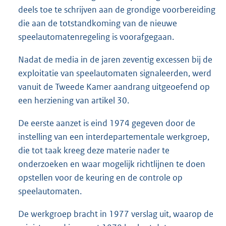
deels toe te schrijven aan de grondige voorbereiding
die aan de totstandkoming van de nieuwe
speelautomatenregeling is voorafgegaan.
Nadat de media in de jaren zeventig excessen bij de
exploitatie van speelautomaten signaleerden, werd
vanuit de Tweede Kamer aandrang uitgeoefend op
een herziening van artikel 30.
De eerste aanzet is eind 1974 gegeven door de
instelling van een interdepartementale werkgroep,
die tot taak kreeg deze materie nader te
onderzoeken en waar mogelijk richtlijnen te doen
opstellen voor de keuring en de controle op
speelautomaten.
De werkgroep bracht in 1977 verslag uit, waarop de