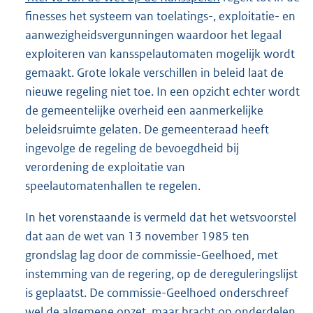
finesses het systeem van toelatings-, exploitatie- en
aanwezigheidsvergunningen waardoor het legaal
exploiteren van kansspelautomaten mogelijk wordt
gemaakt. Grote lokale verschillen in beleid laat de
nieuwe regeling niet toe. In een opzicht echter wordt
de gemeentelijke overheid een aanmerkelijke
beleidsruimte gelaten. De gemeenteraad heeft
ingevolge de regeling de bevoegdheid bij
verordening de exploitatie van
speelautomatenhallen te regelen.
In het vorenstaande is vermeld dat het wetsvoorstel
dat aan de wet van 13 november 1985 ten
grondslag lag door de commissie-Geelhoed, met
instemming van de regering, op de dereguleringslijst
is geplaatst. De commissie-Geelhoed onderschreef
wel de algemene opzet, maar bracht op onderdelen