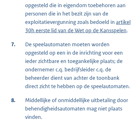
opgesteld die in eigendom toebehoren aan
personen die in het bezit zijn van de
exploitatievergunning zoals bedoeld in
artikel
30h eerste lid van de Wet op de Kansspelen
.
7.
De speelautomaten moeten worden
opgesteld op een in de inrichting voor een
ieder zichtbare en toegankelijke plaats; de
ondernemer c.q. bedrijfsleider c.q. de
beheerder dient van achter de toonbank
direct zicht te hebben op de speelautomaten.
8.
Middellijke of onmiddellijke uitbetaling door
behendigheidsautomaten mag niet plaats
vinden.