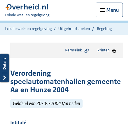
Menu
U
Lokale wet- en regelgeving
bent
hier:
Lokale wet- en regelgeving
Uitgebreid zoeken
Regeling
Permalink
Printen
Verordening
speelautomatenhallen gemeente
Aa en Hunze 2004
Geldend van 20-04-2004 t/m heden
Intitulé