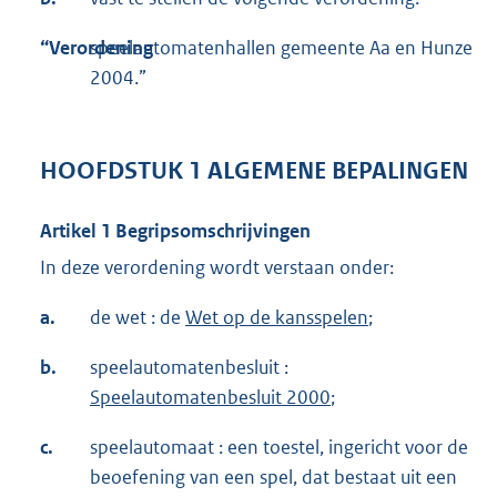
“Verordening
speelautomatenhallen gemeente Aa en Hunze
2004.”
HOOFDSTUK 1 ALGEMENE BEPALINGEN
Artikel 1 Begripsomschrijvingen
In deze verordening wordt verstaan onder:
a.
de wet : de
Wet op de kansspelen
;
b.
speelautomatenbesluit :
Speelautomatenbesluit 2000
;
c.
speelautomaat : een toestel, ingericht voor de
beoefening van een spel, dat bestaat uit een