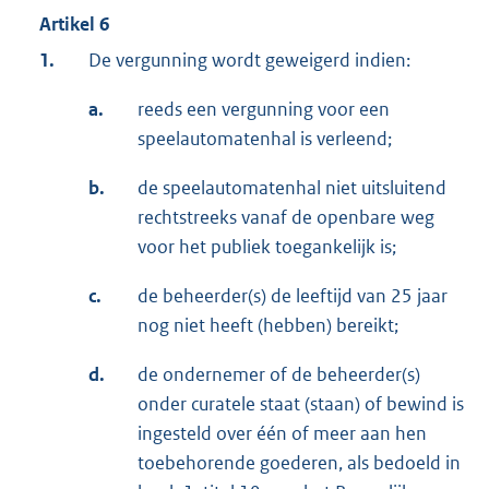
Artikel 6
1.
De vergunning wordt geweigerd indien:
a.
reeds een vergunning voor een
speelautomatenhal is verleend;
b.
de speelautomatenhal niet uitsluitend
rechtstreeks vanaf de openbare weg
voor het publiek toegankelijk is;
c.
de beheerder(s) de leeftijd van 25 jaar
nog niet heeft (hebben) bereikt;
d.
de ondernemer of de beheerder(s)
onder curatele staat (staan) of bewind is
ingesteld over één of meer aan hen
toebehorende goederen, als bedoeld in