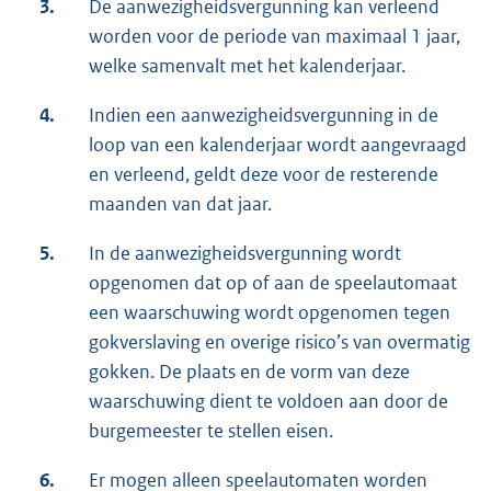
3.
De aanwezigheidsvergunning kan verleend
worden voor de periode van maximaal 1 jaar,
welke samenvalt met het kalenderjaar.
4.
Indien een aanwezigheidsvergunning in de
loop van een kalenderjaar wordt aangevraagd
en verleend, geldt deze voor de resterende
maanden van dat jaar.
5.
In de aanwezigheidsvergunning wordt
opgenomen dat op of aan de speelautomaat
een waarschuwing wordt opgenomen tegen
gokverslaving en overige risico’s van overmatig
gokken. De plaats en de vorm van deze
waarschuwing dient te voldoen aan door de
burgemeester te stellen eisen.
6.
Er mogen alleen speelautomaten worden