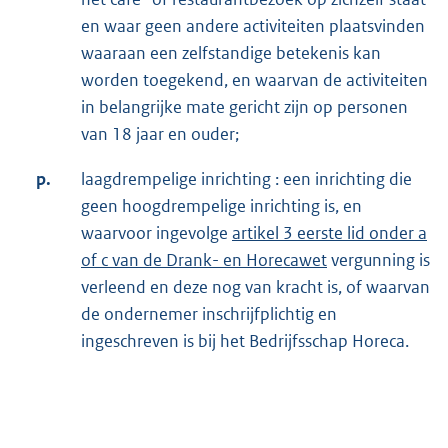
en waar geen andere activiteiten plaatsvinden
waaraan een zelfstandige betekenis kan
worden toegekend, en waarvan de activiteiten
in belangrijke mate gericht zijn op personen
van 18 jaar en ouder;
p.
laagdrempelige inrichting : een inrichting die
geen hoogdrempelige inrichting is, en
waarvoor ingevolge
artikel 3 eerste lid onder a
of c van de Drank- en Horecawet
vergunning is
verleend en deze nog van kracht is, of waarvan
de ondernemer inschrijfplichtig en
ingeschreven is bij het Bedrijfsschap Horeca.