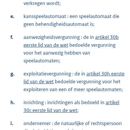
verkregen wordt;
e.
kansspeelautomaat : een speelautomaat die
geen behendigheidsautomaat is;
f.
aanwezigheidsvergunning : de in
artikel 30b
eerste lid van de wet
bedoelde vergunning
voor het aanwezig hebben van
speelautomaten;
g.
exploitatievergunning : de in
artikel 30h eerste
lid van de wet
bedoelde vergunning voor het
exploiteren van een of meer speelautomaten;
h.
inrichting : inrichtingen als bedoeld in
artikel
30c eerste lid van de wet
;
i.
ondernemer : de natuurlijke of rechtspersoon