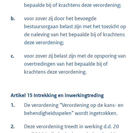
bepaalde bij of krachtens deze verordening;
b.
voor zover zij door het bevoegde
bestuursorgaan belast zijn met het toezicht op
de naleving van het bepaalde bij of krachtens
deze verordening;
c.
voor zover zij belast zijn met de opsporing van
overtredingen van het bepaalde bij of
krachtens deze verordening.
Artikel 15 Intrekking en inwerkingtreding
1.
De verordening “Verordening op de kans- en
behendigheidsspelen” wordt ingetrokken.
2.
Deze verordening treedt in werking d.d. 20