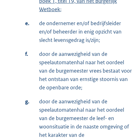
boek 1, titel 19, van het Burgerlijk
Wetboek
;
e.
de ondernemer en/of bedrijfsleider
en/of beheerder in enig opzicht van
slecht levensgedrag is/zijn;
f.
door de aanwezigheid van de
speelautomatenhal naar het oordeel
van de burgemeester vrees bestaat voor
het ontstaan van ernstige stoornis van
de openbare orde;
g.
door de aanwezigheid van de
speelautomatenhal naar het oordeel
van de burgemeester de leef- en
woonsituatie in de naaste omgeving of
het karakter van de