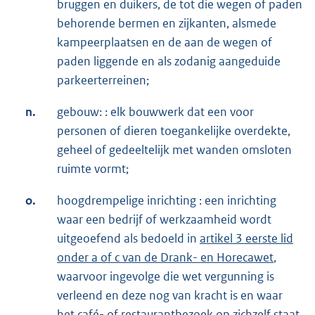
bruggen en duikers, de tot die wegen of paden
behorende bermen en zijkanten, alsmede
kampeerplaatsen en de aan de wegen of
paden liggende en als zodanig aangeduide
parkeerterreinen;
n.
gebouw: : elk bouwwerk dat een voor
personen of dieren toegankelijke overdekte,
geheel of gedeeltelijk met wanden omsloten
ruimte vormt;
o.
hoogdrempelige inrichting : een inrichting
waar een bedrijf of werkzaamheid wordt
uitgeoefend als bedoeld in
artikel 3 eerste lid
onder a of c van de Drank- en Horecawet
,
waarvoor ingevolge die wet vergunning is
verleend en deze nog van kracht is en waar
het café- of restaurantbezoek op zichzelf staat