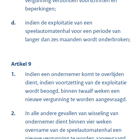
vergunning verbonden voorschriften en
beperkingen;
d.
indien de exploitatie van een
speelautomatenhal voor een periode van
langer dan zes maanden wordt onderbroken;
Artikel 9
1.
Indien een ondernemer komt te overlijden
dient, indien voortzetting van de exploitatie
wordt beoogd, binnen twaalf weken een
nieuwe vergunning te worden aangevraagd.
2.
In alle andere gevallen van wisseling van
ondernemer dient binnen vier weken
overname van de speelautomatenhal een
nieuwe vergunning te worden aangevraagd.