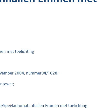
en met toelichting
 november 2004, nummer04/1028;
entewet;
ure/Speelautomatenhallen Emmen met toelichting