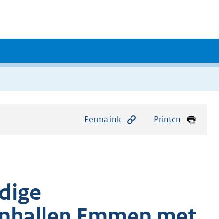
Permalink
Printen
dige
enhallen Emmen met