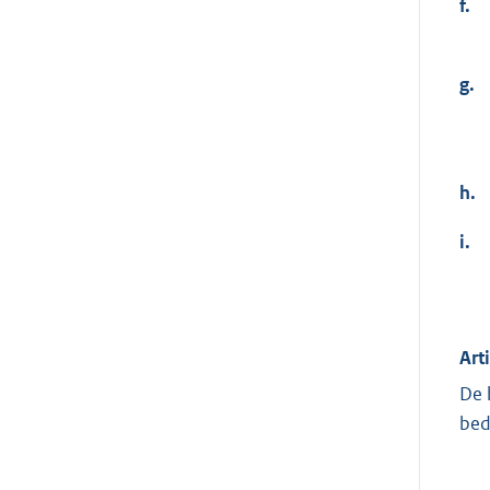
f.
g.
h.
i.
Art
De 
bed