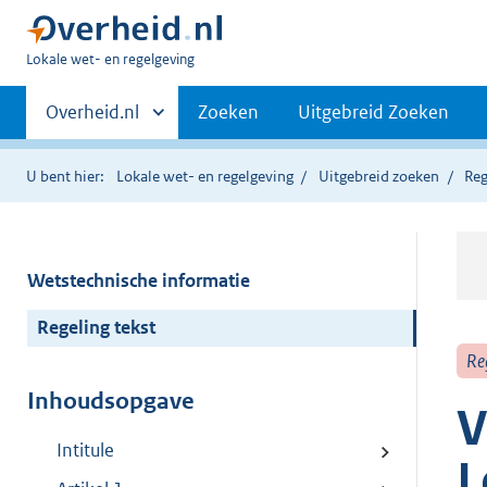
U
Lokale wet- en regelgeving
bent
Primaire
hier:
Andere
Overheid.nl
Zoeken
Uitgebreid Zoeken
sites
navigatie
binnen
U bent hier:
Lokale wet- en regelgeving
Uitgebreid zoeken
Reg
Wetstechnische informatie
Regeling tekst
Re
Inhoudsopgave
V
Intitule
L