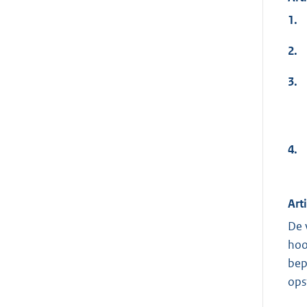
1.
2.
3.
4.
Art
De 
hoo
bep
opst