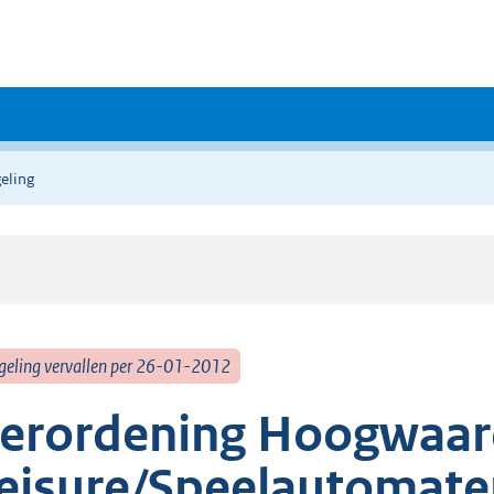
eling
geling vervallen per 26-01-2012
erordening Hoogwaar
eisure/Speelautomat