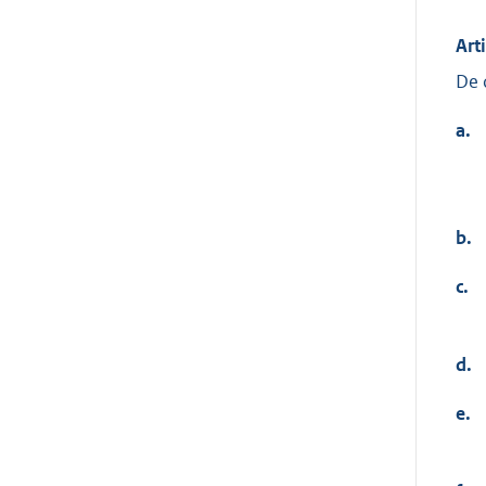
Art
De 
a.
b.
c.
d.
e.