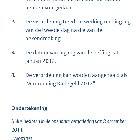
hebben voorgedaan.
e
l
2.
De verordening treedt in werking met ingang
i
van de tweede dag na die van de
n
bekendmaking.
k
:
3.
De datum van ingang van de heffing is 1
januari 2012.
4.
De verordening kan worden aangehaald als
"Verordening Kadegeld 2012".
Ondertekening
Aldus besloten in de openbare vergadering van 8 december
2011.
, voorzitter