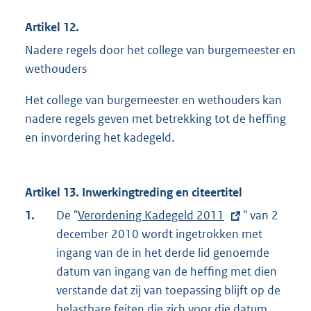
Artikel 12.
Nadere regels door het college van burgemeester en
wethouders
Het college van burgemeester en wethouders kan
nadere regels geven met betrekking tot de heffing
en invordering het kadegeld.
Artikel 13. Inwerkingtreding en citeertitel
1.
De "
E
Verordening Kadegeld 2011
" van 2
december 2010 wordt ingetrokken met
x
ingang van de in het derde lid genoemde
t
datum van ingang van de heffing met dien
e
verstande dat zij van toepassing blijft op de
r
belastbare feiten die zich voor die datum
n