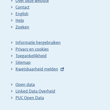
Over deze website
Contact
English
Help
Zoeken
Informatie hergebruiken
Privacy en cookies
Toegankelijkheid
Sitemap
E
Kwetsbaarheid melden
x
t
Open data
e
Linked Data Overheid
r
PUC Open Data
n
e