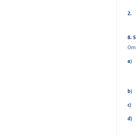
2.
8. 
Om 
a)
b)
c)
d)