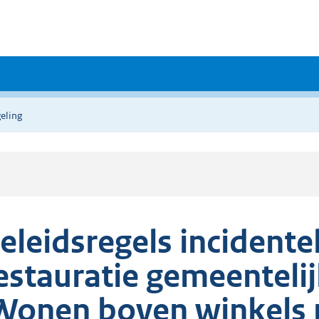
eling
eleidsregels incidente
estauratie gemeentel
Wonen boven winkels 