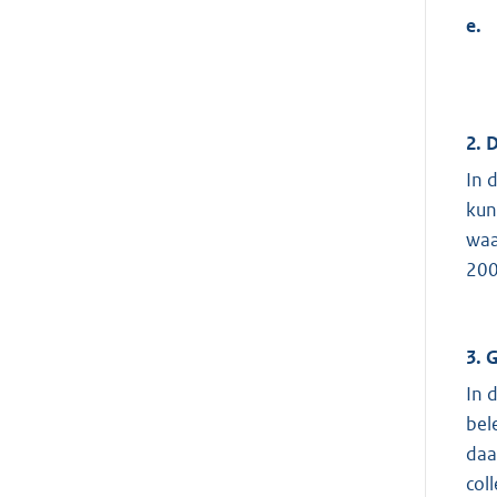
e.
2. 
In 
kun
waa
200
3. 
In 
bel
daa
col