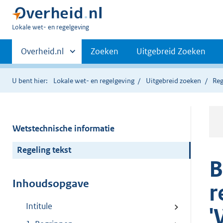
U
Lokale wet- en regelgeving
bent
Primaire
hier:
Andere
Overheid.nl
Zoeken
Uitgebreid Zoeken
sites
navigatie
binnen
U bent hier:
Lokale wet- en regelgeving
Uitgebreid zoeken
Reg
Wetstechnische informatie
Regeling tekst
B
Inhoudsopgave
r
Intitule
'