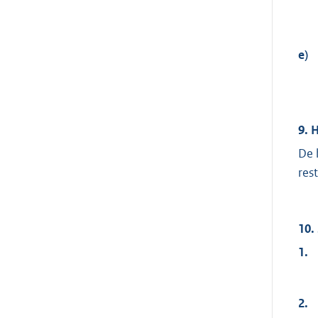
e)
9. 
De 
res
10.
1.
2.