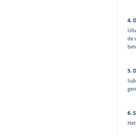
4. 
Uit
de 
bet
5. 
Sub
gem
6. 
Het