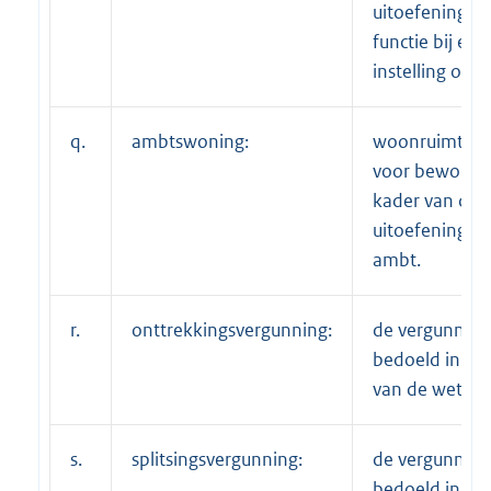
uitoefening v
functie bij een
instelling of be
q.
ambtswoning:
woonruimte b
voor bewoning
kader van de
uitoefening v
ambt.
r.
onttrekkingsvergunning:
de vergunning 
bedoeld in art
van de wet;
s.
splitsingsvergunning:
de vergunning 
bedoeld in art