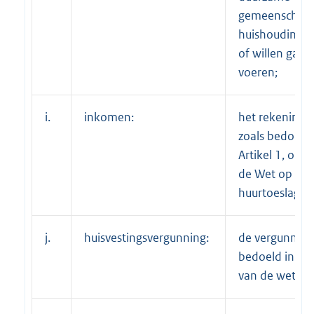
gemeenschapp
huishouding v
of willen gaan
voeren;
i.
inkomen:
het rekenink
zoals bedoeld 
Artikel 1, onde
de Wet op de
huurtoeslag;
j.
huisvestingsvergunning:
de vergunning
bedoeld in art
van de wet;