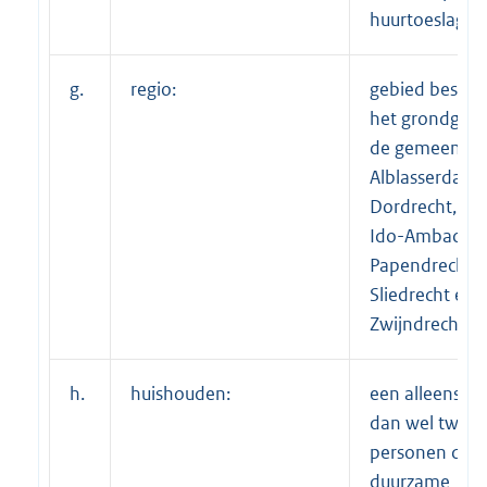
huurtoeslag;
g.
regio:
gebied bestaa
het grondgebi
de gemeente
Alblasserdam,
Dordrecht, He
Ido-Ambacht,
Papendrecht,
Sliedrecht en
Zwijndrecht;
h.
huishouden:
een alleensta
dan wel twee 
personen die 
duurzame