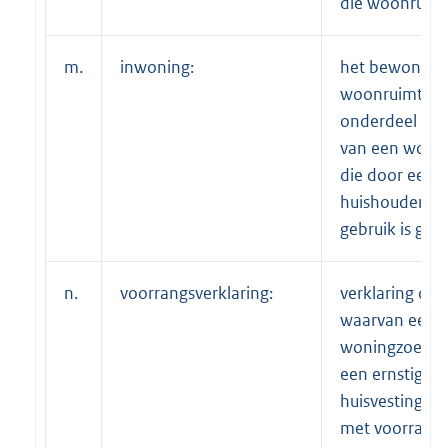
die woonruimt
m.
inwoning:
het bewonen 
woonruimte d
onderdeel uit
van een woon
die door een 
huishouden in
gebruik is ge
n.
voorrangsverklaring:
verklaring op
waarvan een
woningzoeke
een ernstig
huisvestingsp
met voorrang 