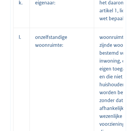
k.
eigenaar:
het daaromtre
artikel 1, lid 2
wet bepaalde;
l.
onzelfstandige
woonruimte, n
woonruimte:
zijnde woonru
bestemd voor
inwoning, die
eigen toegang
en die niet do
huishouden k
worden bewo
zonder dat dit
afhankelijk is 
wezenlijke
voorzieningen