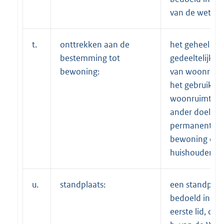
van de wet;
t.
onttrekken aan de
het geheel of
bestemming tot
gedeeltelijk s
bewoning:
van woonruim
het gebruiken
woonruimte v
ander doel da
permanente
bewoning doo
huishouden;
u.
standplaats:
een standplaat
bedoeld in arti
eerste lid, on