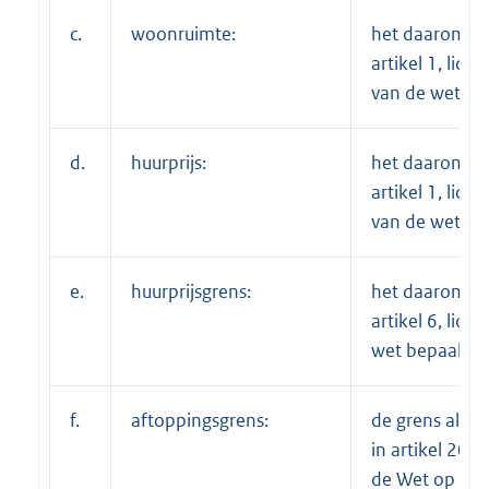
c.
woonruimte:
het daaromtre
artikel 1, lid 1
van de wet be
d.
huurprijs:
het daaromtre
artikel 1, lid 1,
van de wet be
e.
huurprijsgrens:
het daaromtre
artikel 6, lid 3
wet bepaalde;
f.
aftoppingsgrens:
de grens als b
in artikel 20, l
de Wet op de