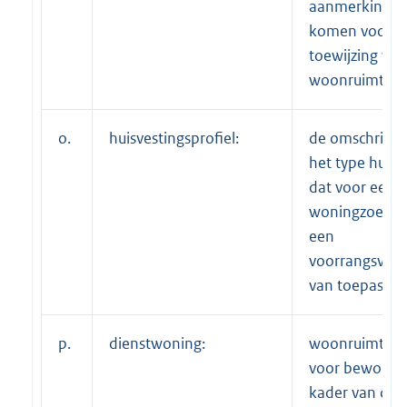
aanmerking k
komen voor d
toewijzing va
woonruimte;
o.
huisvestingsprofiel:
de omschrijvi
het type huisv
dat voor een
woningzoeke
een
voorrangsverk
van toepassing
p.
dienstwoning:
woonruimte b
voor bewoning
kader van de