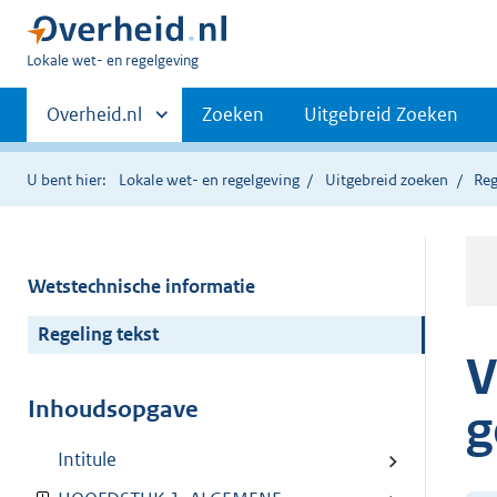
U
Lokale wet- en regelgeving
bent
Primaire
hier:
Andere
Overheid.nl
Zoeken
Uitgebreid Zoeken
sites
navigatie
binnen
U bent hier:
Lokale wet- en regelgeving
Uitgebreid zoeken
Reg
Wetstechnische informatie
Regeling tekst
V
Inhoudsopgave
g
Intitule