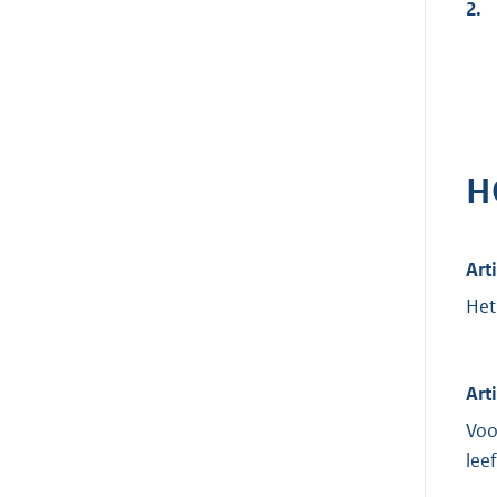
2.
H
Art
Het
Art
Voo
lee