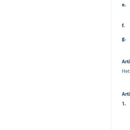
e.
f.
g.
Art
Het
Art
1.