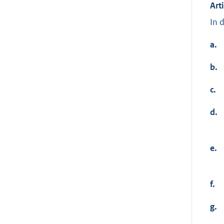
Art
In 
a.
b.
c.
d.
e.
f.
g.