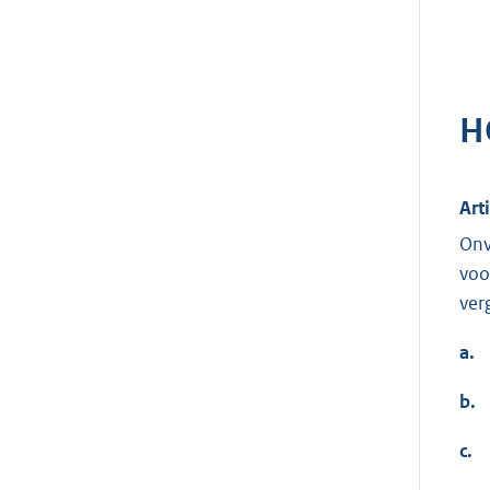
H
Art
Onv
voo
ver
a.
b.
c.