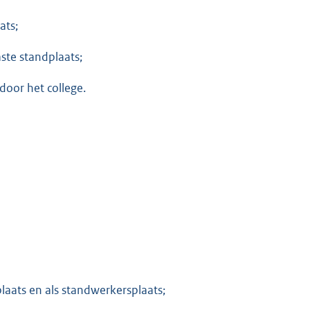
ats;
aste standplaats;
door het college.
aats en als standwerkersplaats;