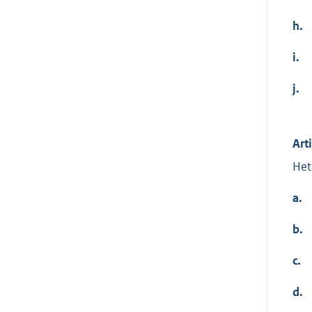
h.
i.
j.
Art
Het
a.
b.
c.
d.