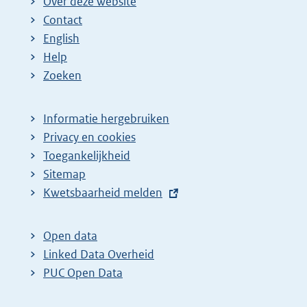
Over deze website
Contact
English
Help
Zoeken
Informatie hergebruiken
Privacy en cookies
Toegankelijkheid
Sitemap
E
Kwetsbaarheid melden
x
t
Open data
e
Linked Data Overheid
r
PUC Open Data
n
e