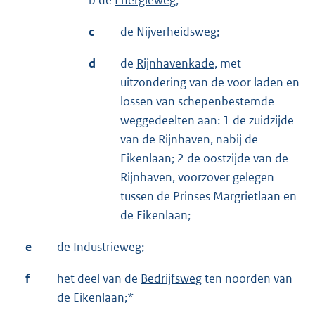
b de
Energieweg;
c
de
Nijverheidsweg;
d
de
Rijnhavenkade
, met
uitzondering van de voor laden en
lossen van schepenbestemde
weggedeelten aan: 1 de zuidzijde
van de Rijnhaven, nabij de
Eikenlaan; 2 de oostzijde van de
Rijnhaven, voorzover gelegen
tussen de Prinses Margrietlaan en
de Eikenlaan;
e
de
Industrieweg;
f
het deel van de
Bedrijfsweg
ten noorden van
de Eikenlaan;*