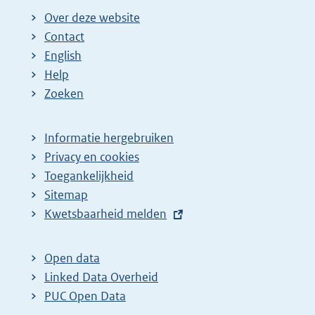
Over deze website
Contact
English
Help
Zoeken
Informatie hergebruiken
Privacy en cookies
Toegankelijkheid
Sitemap
E
Kwetsbaarheid melden
x
t
Open data
e
Linked Data Overheid
r
PUC Open Data
n