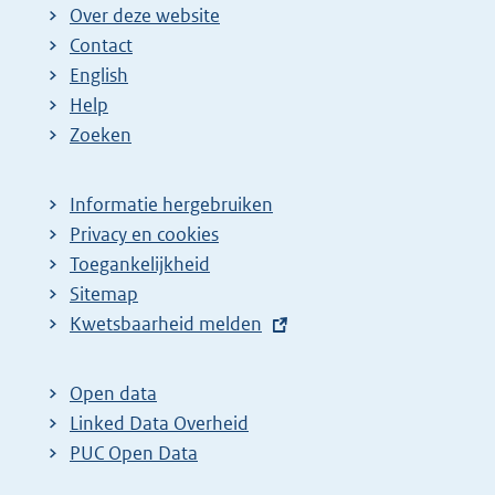
Over deze website
Contact
English
Help
Zoeken
Informatie hergebruiken
Privacy en cookies
Toegankelijkheid
Sitemap
E
Kwetsbaarheid melden
x
t
Open data
e
Linked Data Overheid
r
PUC Open Data
n