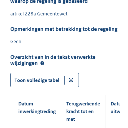
waarop de regeling is gebaseerd
artikel 228a Gemeentewet
Opmerkingen met betrekking tot de regeling
Geen
Overzicht van in de tekst verwerkte
wijzigingen
Toon volledige tabel
Datum
Terugwerkende
Datum
inwerkingtreding
kracht tot en
uitwerk
met