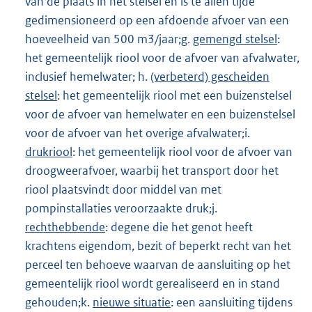
van de plaats in het stelsel en is te allen tijde
gedimensioneerd op een afdoende afvoer van een
hoeveelheid van 500 m3/jaar;g.
gemengd stelsel
:
het gemeentelijk riool voor de afvoer van afvalwater,
inclusief hemelwater; h.
(verbeterd) gescheiden
stelsel
: het gemeentelijk riool met een buizenstelsel
voor de afvoer van hemelwater en een buizenstelsel
voor de afvoer van het overige afvalwater;i.
drukriool
: het gemeentelijk riool voor de afvoer van
droogweerafvoer, waarbij het transport door het
riool plaatsvindt door middel van met
pompinstallaties veroorzaakte druk;j.
rechthebbende
: degene die het genot heeft
krachtens eigendom, bezit of beperkt recht van het
perceel ten behoeve waarvan de aansluiting op het
gemeentelijk riool wordt gerealiseerd en in stand
gehouden;k.
nieuwe situatie
: een aansluiting tijdens