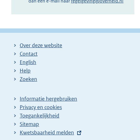
dan een e-mail naar
regelgeving@overheid.nl
Over deze website
Contact
English
Help
Zoeken
Informatie hergebruiken
Privacy en cookies
Toegankelijkheid
Sitemap
E
Kwetsbaarheid melden