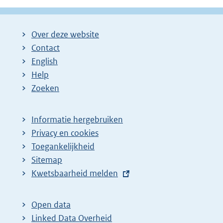
Over deze website
Contact
English
Help
Zoeken
Informatie hergebruiken
Privacy en cookies
Toegankelijkheid
Sitemap
E
Kwetsbaarheid melden
x
t
Open data
e
Linked Data Overheid