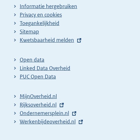
Informatie hergebruiken
Privacy en cookies
Toegankelijkheid
Sitemap
E
Kwetsbaarheid melden
x
t
Open data
e
Linked Data Overheid
r
PUC Open Data
n
e
MijnOverheid.nl
l
E
Rijksoverheid.nl
i
x
E
Ondernemersplein.nl
n
t
x
E
Werkenbijdeoverheid.nl
k
e
t
x
:
r
e
t