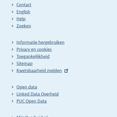
Contact
English
Help
Zoeken
Informatie hergebruiken
Privacy en cookies
Toegankelijkheid
Sitemap
E
Kwetsbaarheid melden
x
t
Open data
e
Linked Data Overheid
r
PUC Open Data
n
e