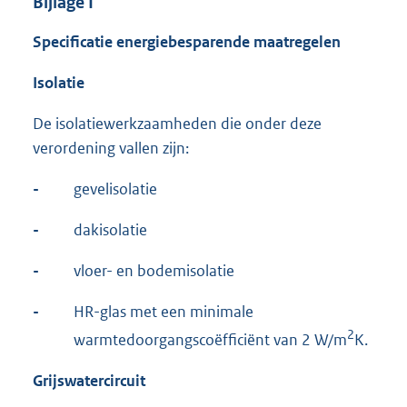
Bijlage I
Specificatie energiebesparende maatregelen
Isolatie
De isolatiewerkzaamheden die onder deze
verordening vallen zijn:
-
gevelisolatie
-
dakisolatie
-
vloer- en bodemisolatie
-
HR-glas met een minimale
2
warmtedoorgangscoëfficiënt van 2 W/m
K.
Grijswatercircuit