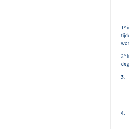
1° 
tij
wor
2° 
deg
3.
4.