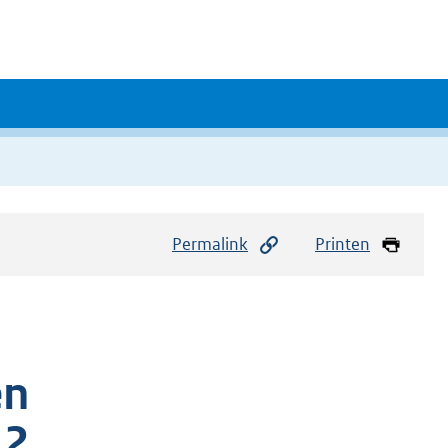
Permalink
Printen
en
12