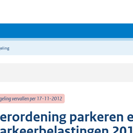
eling
geling vervallen per 17-11-2012
erordening parkeren 
arkeerbelastingen 20