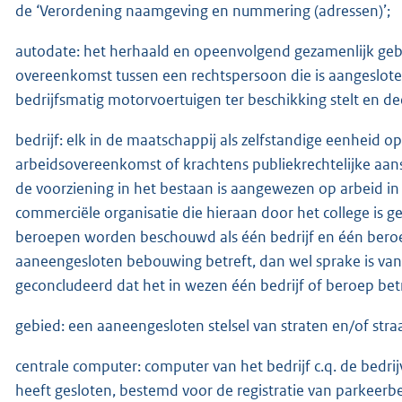
de ‘Verordening naamgeving en nummering (adressen)’;
autodate: het herhaald en opeenvolgend gezamenlijk geb
overeenkomst tussen een rechtspersoon die is aangeslote
bedrijfsmatig motorvoertuigen ter beschikking stelt en de
bedrijf: elk in de maatschappij als zelfstandige eenheid 
arbeidsovereenkomst of krachtens publiekrechtelijke aanste
de voorziening in het bestaan is aangewezen op arbeid in h
commerciële organisatie die hieraan door het college is ge
beroepen worden beschouwd als één bedrijf en één beroep
aaneengesloten bebouwing betreft, dan wel sprake is van 
geconcludeerd dat het in wezen één bedrijf of beroep bet
gebied: een aaneengesloten stelsel van straten en/of str
centrale computer: computer van het bedrijf c.q. de b
heeft gesloten, bestemd voor de registratie van parkeerb