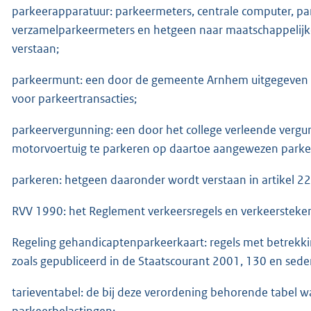
parkeerapparatuur: parkeermeters, centrale computer, p
verzamelparkeermeters en hetgeen naar maatschappelijk
verstaan;
parkeermunt: een door de gemeente Arnhem uitgegeven m
voor parkeertransacties;
parkeervergunning: een door het college verleende vergu
motorvoertuig te parkeren op daartoe aangewezen parke
parkeren: hetgeen daaronder wordt verstaan in artikel 2
RVV 1990: het Reglement verkeersregels en verkeersteken
Regeling gehandicaptenparkeerkaart: regels met betrekk
zoals gepubliceerd in de Staatscourant 2001, 130 en seder
tarieventabel: de bij deze verordening behorende tabel 
parkeerbelastingen;