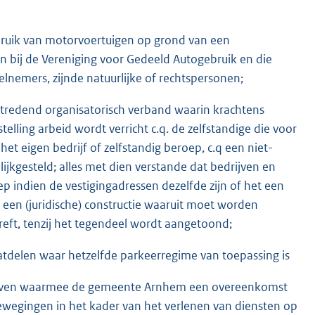
ruik van motorvoertuigen op grond van een
n bij de Vereniging voor Gedeeld Autogebruik en die
elnemers, zijnde natuurlijke of rechtspersonen;
optredend organisatorisch verband waarin krachtens
lling arbeid wordt verricht c.q. de zelfstandige die voor
et eigen bedrijf of zelfstandig beroep, c.q een niet-
lijkgesteld; alles met dien verstande dat bedrijven en
 indien de vestigingadressen dezelfde zijn of het een
een (juridische) constructie waaruit moet worden
reft, tenzij het tegendeel wordt aangetoond;
aatdelen waar hetzelfde parkeerregime van toepassing is
edrijven waarmee de gemeente Arnhem een overeenkomst
ewegingen in het kader van het verlenen van diensten op