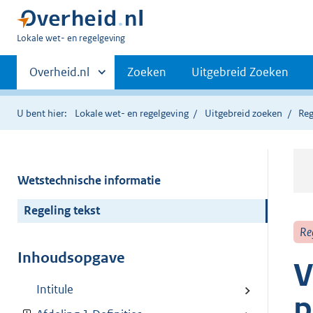
U
Lokale wet- en regelgeving
bent
Primaire
hier:
Andere
Overheid.nl
Zoeken
Uitgebreid Zoeken
sites
navigatie
binnen
U bent hier:
Lokale wet- en regelgeving
Uitgebreid zoeken
Reg
Wetstechnische informatie
Regeling tekst
Re
Inhoudsopgave
V
Intitule
p