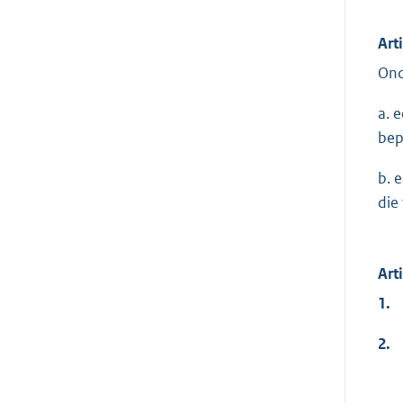
Art
Ond
a. 
bepa
b. 
die
Art
1.
2.