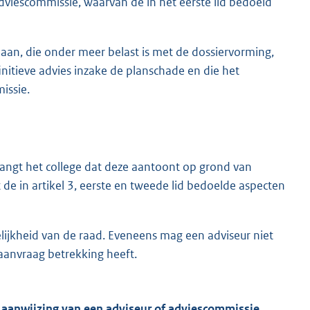
dviescommissie, waarvan de in het eerste lid bedoeld
aan, die onder meer belast is met de dossiervorming,
initieve advies inzake de planschade en die het
issie.
angt het college dat deze aantoont op grond van
 de in artikel 3, eerste en tweede lid bedoelde aspecten
ijkheid van de raad. Eveneens mag een adviseur niet
aanvraag betrekking heeft.
 aanwijzing van een adviseur of adviescommissie