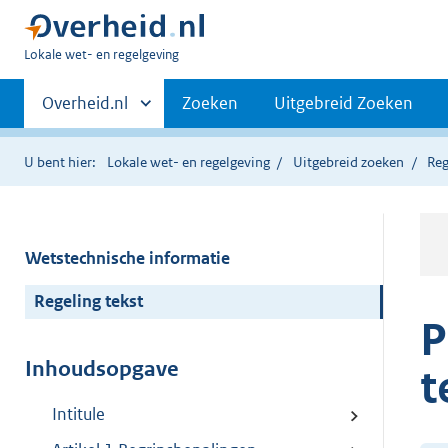
U
Lokale wet- en regelgeving
bent
Primaire
hier:
Andere
Overheid.nl
Zoeken
Uitgebreid Zoeken
sites
navigatie
binnen
U bent hier:
Lokale wet- en regelgeving
Uitgebreid zoeken
Reg
Wetstechnische informatie
Regeling tekst
P
Inhoudsopgave
t
Intitule