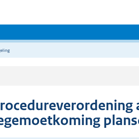
eling
rocedureverordening 
egemoetkoming plans