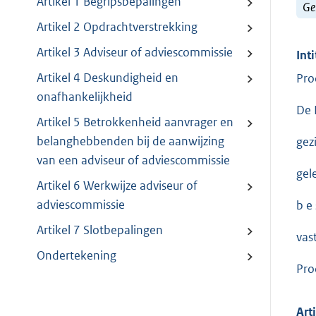
Artikel 1 Begripsbepalingen
Ge
Artikel 2 Opdrachtverstrekking
Artikel 3 Adviseur of adviescommissie
Inti
Artikel 4 Deskundigheid en
Pro
onafhankelijkheid
De 
Artikel 5 Betrokkenheid aanvrager en
belanghebbenden bij de aanwijzing
gez
van een adviseur of adviescommissie
gel
Artikel 6 Werkwijze adviseur of
adviescommissie
b e s
Artikel 7 Slotbepalingen
vas
Ondertekening
Pro
Art