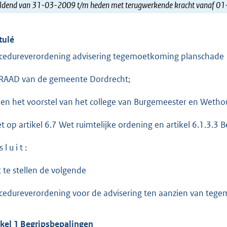
ldend van 31-03-2009 t/m heden met terugwerkende kracht vanaf 0
tulé
cedureverordening advisering tegemoetkoming planschade
RAAD van de gemeente Dordrecht;
ien het voorstel van het college van Burgemeester en Wetho
et op artikel 6.7 Wet ruimtelijke ordening en artikel 6.1.3.3 B
 l u i t :
t te stellen de volgende
cedureverordening voor de advisering ten aanzien van teg
ikel 1 Begripsbepalingen