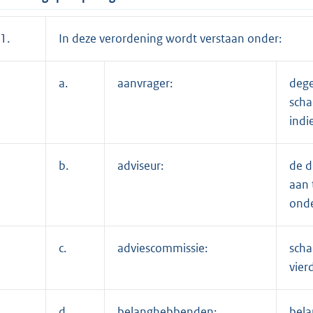
1.
In deze verordening wordt verstaan onder:
a.
aanvrager:
dege
scha
indi
b.
adviseur:
de d
aan 
onde
c.
adviescommissie:
scha
vier
d.
belanghebbenden:
bela