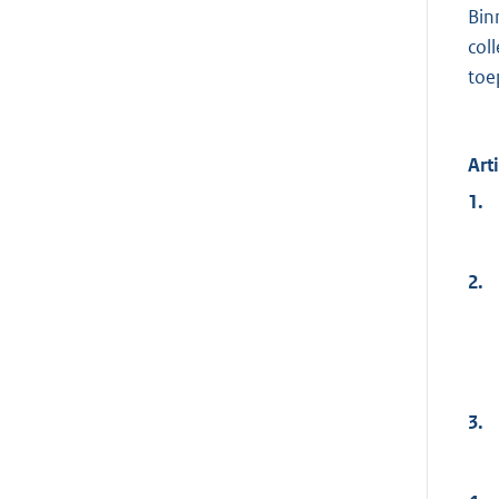
Bin
col
toe
Art
1.
2.
3.