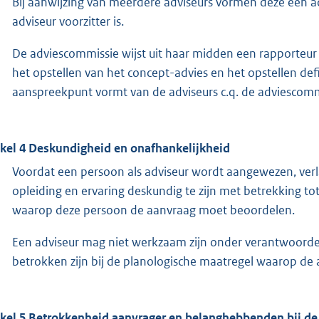
Bij aanwijzing van meerdere adviseurs vormen deze een a
adviseur voorzitter is.
De adviescommissie wijst uit haar midden een rapporteur 
het opstellen van het concept-advies en het opstellen def
aanspreekpunt vormt van de adviseurs c.q. de adviescomm
ikel 4 Deskundigheid en onafhankelijkheid
Voordat een persoon als adviseur wordt aangewezen, verl
opleiding en ervaring deskundig te zijn met betrekking tot
waarop deze persoon de aanvraag moet beoordelen.
Een adviseur mag niet werkzaam zijn onder verantwoordel
betrokken zijn bij de planologische maatregel waarop de 
ikel 5 Betrokkenheid aanvrager en belanghebbenden bij de