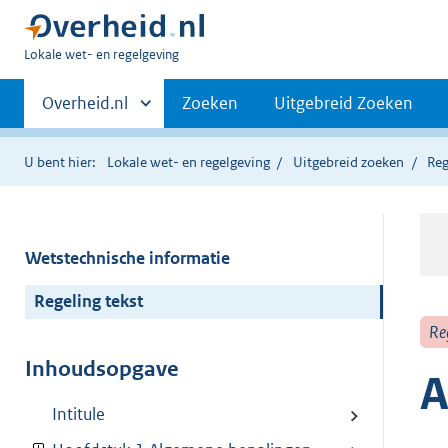
U
Lokale wet- en regelgeving
bent
Primaire
hier:
Andere
Overheid.nl
Zoeken
Uitgebreid Zoeken
sites
navigatie
binnen
U bent hier:
Lokale wet- en regelgeving
Uitgebreid zoeken
Reg
Wetstechnische informatie
Regeling tekst
Re
Inhoudsopgave
A
Intitule