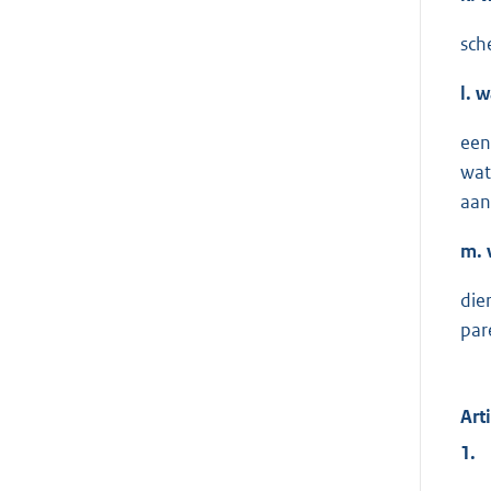
sch
l.
wa
een
wat
aan
m.
die
par
Art
1.