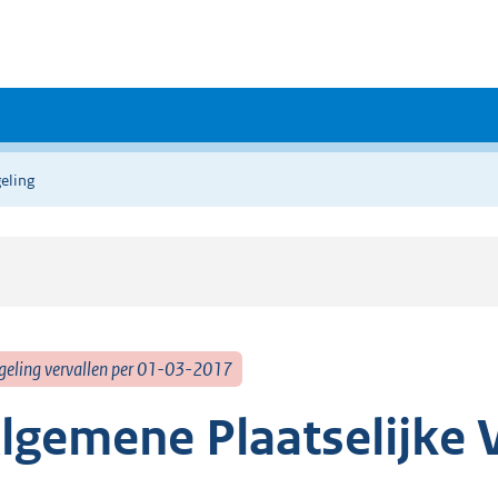
eling
geling vervallen per 01-03-2017
lgemene Plaatselijke