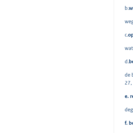
b.
w
weg
c.
op
wat
d.
b
de 
27,
e.
r
deg
f.
b