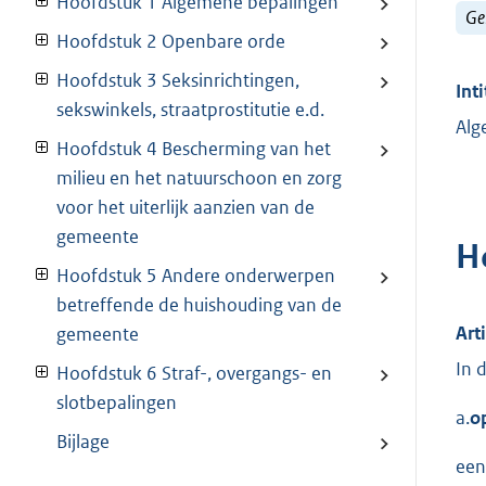
Hoofdstuk 1 Algemene bepalingen
Ge
Hoofdstuk 2 Openbare orde
Hoofdstuk 3 Seksinrichtingen,
Inti
sekswinkels, straatprostitutie e.d.
Alg
Hoofdstuk 4 Bescherming van het
milieu en het natuurschoon en zorg
voor het uiterlijk aanzien van de
gemeente
H
Hoofdstuk 5 Andere onderwerpen
betreffende de huishouding van de
Art
gemeente
In 
Hoofdstuk 6 Straf-, overgangs- en
slotbepalingen
a.
o
Bijlage
een