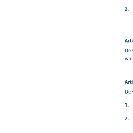
2.
Art
De 
van
Art
De 
1.
2.