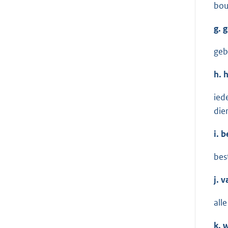
bou
g.
g
geb
h.
h
ied
die
i.
be
bes
j.
va
all
k.
w