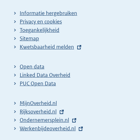
Informatie hergebruiken
Privacy en cookies
Toegankelijkheid
Sitemap
E
Kwetsbaarheid melden
x
t
Open data
e
Linked Data Overheid
r
PUC Open Data
n
e
MijnOverheid.nl
l
E
Rijksoverheid.nl
i
x
E
Ondernemersplein.nl
n
t
x
E
Werkenbijdeoverheid.nl
k
e
t
x
: