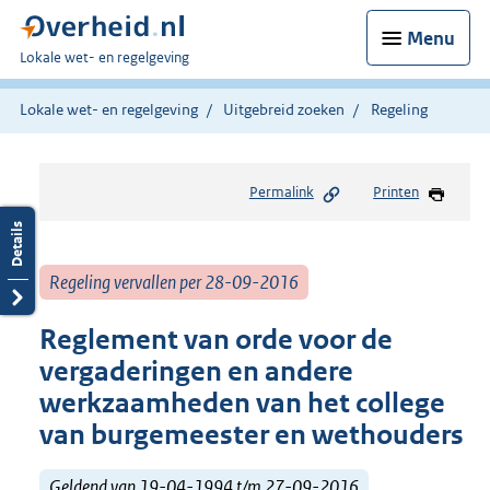
Menu
U
Lokale wet- en regelgeving
bent
hier:
Lokale wet- en regelgeving
Uitgebreid zoeken
Regeling
Permalink
Printen
Regeling vervallen per 28-09-2016
Reglement van orde voor de
vergaderingen en andere
werkzaamheden van het college
van burgemeester en wethouders
Geldend van 19-04-1994 t/m 27-09-2016