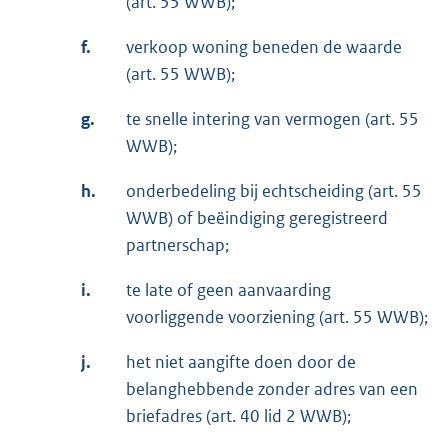
(art. 55 WWB);
f.
verkoop woning beneden de waarde
(art. 55 WWB);
g.
te snelle intering van vermogen (art. 55
WWB);
h.
onderbedeling bij echtscheiding (art. 55
WWB) of beëindiging geregistreerd
partnerschap;
i.
te late of geen aanvaarding
voorliggende voorziening (art. 55 WWB);
j.
het niet aangifte doen door de
belanghebbende zonder adres van een
briefadres (art. 40 lid 2 WWB);