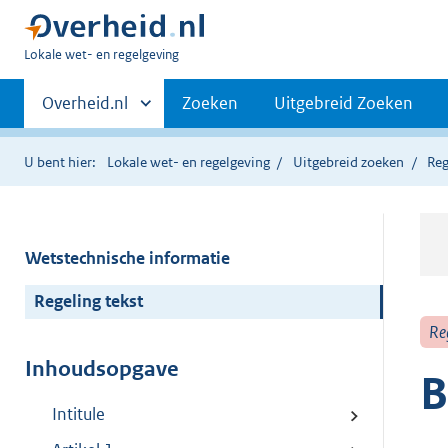
U
Lokale wet- en regelgeving
bent
Primaire
hier:
Andere
Overheid.nl
Zoeken
Uitgebreid Zoeken
sites
navigatie
binnen
U bent hier:
Lokale wet- en regelgeving
Uitgebreid zoeken
Reg
Wetstechnische informatie
Regeling tekst
Re
Inhoudsopgave
B
Intitule