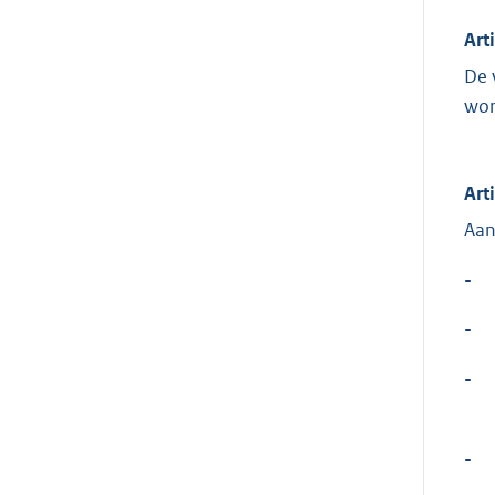
Art
De 
wor
Art
Aan
-
-
-
-