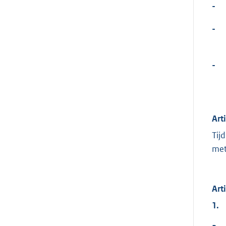
-
-
-
Art
Tij
met
Art
1.