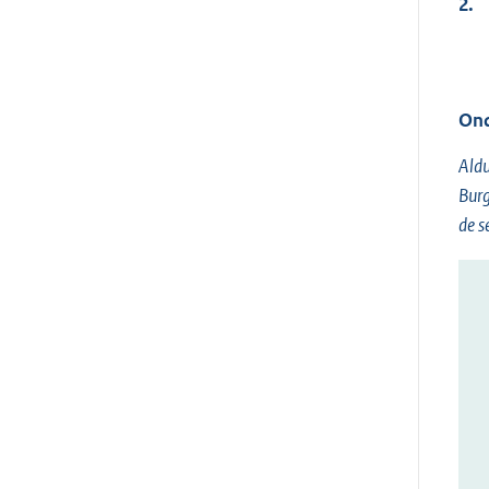
2.
Ond
Aldu
Burg
de s