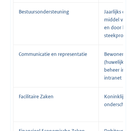
Bestuursondersteuning
Jaarlijks on
middel van s
en door het
steekproev
Communicatie en representatie
Bewonersbri
(huwelijk, lee
beheer inte
intranet
Facilitaire Zaken
Koninklijke
onderschei
Financieel Economische Zaken
Debiteuren 