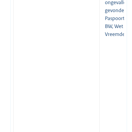
ongevallen, 
gevonden v
Paspoortwe
BW, Wet GB
Vreemdelin