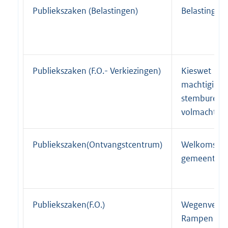
Publiekszaken (Belastingen)
Belastingen
Publiekszaken (F.O.- Verkiezingen)
Kieswet
machtiginge
stembureau
volmachtveri
Publiekszaken(Ontvangstcentrum)
Welkomstpa
gemeentekr
Publiekszaken(F.O.)
Wegenverke
Rampen en 