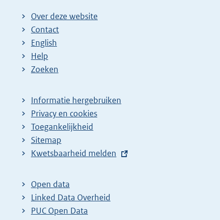
Over deze website
Contact
English
Help
Zoeken
Informatie hergebruiken
Privacy en cookies
Toegankelijkheid
Sitemap
E
Kwetsbaarheid melden
x
t
Open data
e
Linked Data Overheid
r
PUC Open Data
n