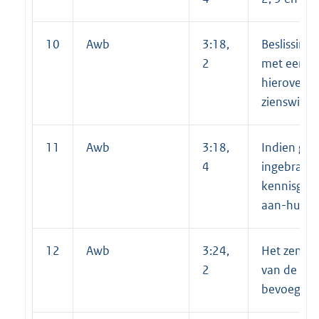
10
Awb
3:18,
Beslissing
2
met een re
hierover a
zienswijze
11
Awb
3:18,
Indien geen
4
ingebracht
kennisgeve
aan-huisb
12
Awb
3:24,
Het zenden
2
van de aan
bevoegde 