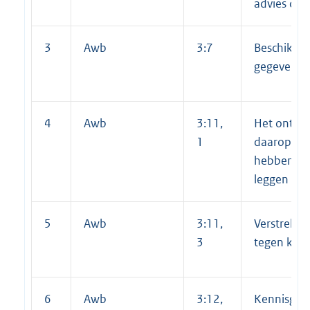
advies die
3
Awb
3:7
Beschikbaa
gegevens a
4
Awb
3:11,
Het ontwer
1
daarop be
hebbende s
leggen
5
Awb
3:11,
Verstrekke
3
tegen kos
6
Awb
3:12,
Kennisgev