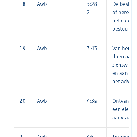
18
Awb
3:28,
De besliss
2
of beroep
het coörd
bestuurso
19
Awb
3:43
Van het be
doen aan 
zienswijze
en aan de 
het advie
20
Awb
4:3a
Ontvangst 
een elektr
aanvraag
21
Awb
4:5,
Termijn ste