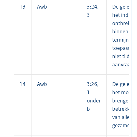
13
Awb
3:24,
De gelegen
3
het indien
ontbreken
binnen een
termijn en
toepassing
niet tijdig
aanvraag
14
Awb
3:26,
De gelegen
1
het monde
onder
brengen va
b
betrekking
van alle be
gezamenlij