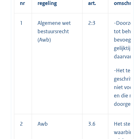
nr
regeling
art.
omschrijv
1
Algemene wet
2:3
-Doorzende
bestuursrecht
tot behand
(Awb)
bevoegd o
gelijktijd
daarvan aa
-Het teru
geschrifte
niet voor 
en die nie
doorgezo
2
Awb
3.6
Het stelle
waarbinne