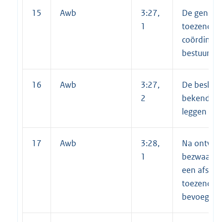
15
Awb
3:27,
De genome
1
toezenden
coördiner
bestuurso
16
Awb
3:27,
De besluite
2
bekend ma
leggen
17
Awb
3:28,
Na ontvang
1
bezwaar- o
een afschr
toezenden
bevoegde 