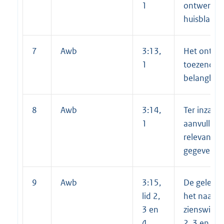
1
ontwerp in
huisblad
7
Awb
3:13,
Het ontwer
1
toezenden
belanghe
8
Awb
3:14,
Ter inzage
1
aanvullen
relevante 
gegevens
9
Awb
3:15,
De gelegen
lid 2,
het naar v
3 en
zienswijzen
4
2, 3 en 4