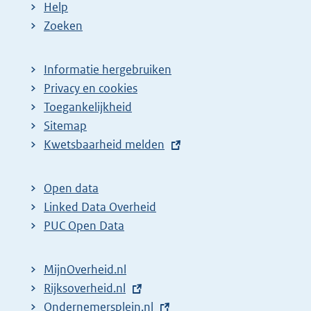
Help
Zoeken
Informatie hergebruiken
Privacy en cookies
Toegankelijkheid
Sitemap
E
Kwetsbaarheid melden
x
t
Open data
e
Linked Data Overheid
r
PUC Open Data
n
e
MijnOverheid.nl
l
E
Rijksoverheid.nl
i
x
E
Ondernemersplein.nl