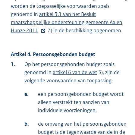
worden de toepasselijke voorwaarden zoals
genoemd in
E
artikel 3.1 van het Besluit
maatschappelijke ondersteuning gemeente Aa en
x
Hunze 2011
t
7) in de beschikking opgenomen.
e
r
Artikel 4. Persoonsgebonden budget
n
e
1.
Op het persoonsgebonden budget zoals
l
genoemd in
artikel 6 van de wet
3), zijn de
i
volgende voorwaarden van toepassing:
n
a.
een persoonsgebonden budget wordt
k
alleen verstrekt ten aanzien van
:
individuele voorzieningen;
b.
de omvang van het persoonsgebonden
budget is de tegenwaarde van de in de