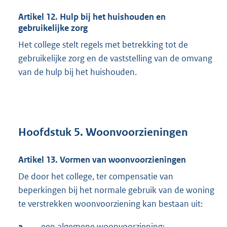
e
Artikel 12. Hulp bij het huishouden en
r
gebruikelijke zorg
n
Het college stelt regels met betrekking tot de
e
gebruikelijke zorg en de vaststelling van de omvang
l
van de hulp bij het huishouden.
i
n
k
:
Hoofdstuk 5. Woonvoorzieningen
Artikel 13. Vormen van woonvoorzieningen
De door het college, ter compensatie van
beperkingen bij het normale gebruik van de woning
te verstrekken woonvoorziening kan bestaan uit:
a.
een algemene woonvoorziening;