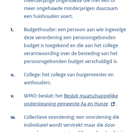
meerderjarige ongehuwde die met een of
meer ongehuwde minderjarigen duurzaam
een huishouden voert.
t.
Budgethouder: een persoon aan wie ingevolge
deze verordening een persoonsgebonden
budget is toegekend en die aan het college
verantwoording over de besteding van het
persoonsgebonden budget verschuldigd is.
u.
College: het college van burgemeester en
wethouders.
v.
WMO-besluit: het
E
Besluit maatschappelijke
ondersteuning gemeente Aa en Hunze
x
.
t
w.
Collectieve voorziening: een voorziening die
e
individueel wordt verstrekt maar die door
r