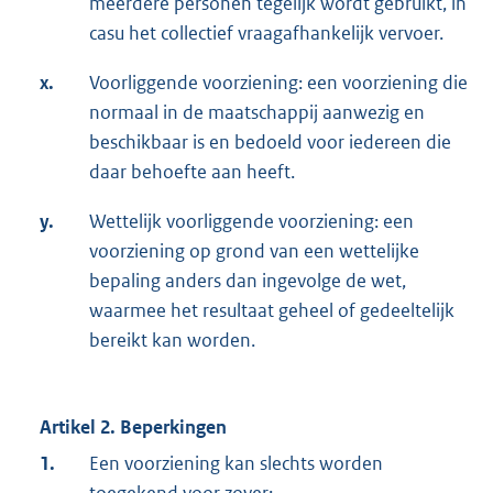
meerdere personen tegelijk wordt gebruikt, in
n
casu het collectief vraagafhankelijk vervoer.
e
l
x.
Voorliggende voorziening: een voorziening die
i
normaal in de maatschappij aanwezig en
n
beschikbaar is en bedoeld voor iedereen die
k
daar behoefte aan heeft.
:
y.
Wettelijk voorliggende voorziening: een
voorziening op grond van een wettelijke
bepaling anders dan ingevolge de wet,
waarmee het resultaat geheel of gedeeltelijk
bereikt kan worden.
Artikel 2. Beperkingen
1.
Een voorziening kan slechts worden
toegekend voor zover: