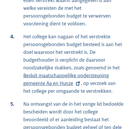
eisen verstrekt waarin aangegeven is aan
k
welke vereisten de met het
:
persoonsgebonden budget te verwerven
voorziening dient te voldoen.
4.
Het college kan nagaan of het verstrekte
persoonsgebonden budget besteed is aan het
doel waarvoor het verstrekt is. De
budgethouder is verplicht de daarvoor
noodzakelijke stukken, zoals genoemd in het
E
Besluit maatschappelijke ondersteuning
x
gemeente Aa en Hunze
, op verzoek van
t
het college per omgaande te verstrekken.
e
r
5.
Na ontvangst van de in het vorige lid bedoelde
n
bescheiden wordt door het college
e
beoordeeld of er aanleiding bestaat het
l
persoonsgebonden budget geheel of ten dele