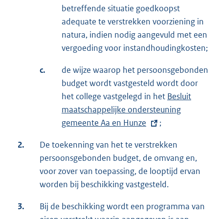
betreffende situatie goedkoopst
adequate te verstrekken voorziening in
natura, indien nodig aangevuld met een
vergoeding voor instandhoudingkosten;
c.
de wijze waarop het persoonsgebonden
budget wordt vastgesteld wordt door
het college vastgelegd in het
E
Besluit
maatschappelijke ondersteuning
x
gemeente Aa en Hunze
;
t
e
2.
De toekenning van het te verstrekken
r
persoonsgebonden budget, de omvang en,
n
voor zover van toepassing, de looptijd ervan
e
worden bij beschikking vastgesteld.
l
i
3.
Bij de beschikking wordt een programma van
n