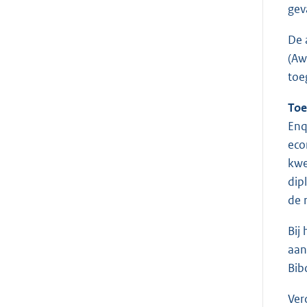
gev
De 
(Aw
toe
Toe
Enq
eco
kwe
dip
de 
Bij
aan
Bib
Ver