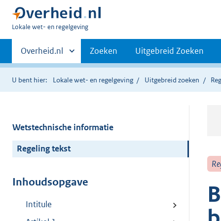
U
Lokale wet- en regelgeving
bent
Primaire
hier:
Andere
Overheid.nl
Zoeken
Uitgebreid Zoeken
sites
navigatie
binnen
U bent hier:
Lokale wet- en regelgeving
Uitgebreid zoeken
Reg
Wetstechnische informatie
Regeling tekst
Re
Inhoudsopgave
B
Intitule
b