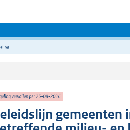
eling
geling vervallen per 25-08-2016
eleidslijn gemeenten 
etreffende milieu- e