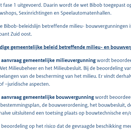
t fase 1 uitgevoerd. Daarin wordt de wet Bibob toegepast 
wshops, Sexinrichtingen en Speelautomatenhallen.
e Bibob-beleidslijn betreffende milieu- bouwvergunningen is
bant Zuid oost.
dige gemeentelijke beleid betreffende milieu- en bouwve
n
aanvraag gemeentelijke milieuvergunning
wordt beoordeel
Wet Milieubeheer en het Milieubesluit. Bij de beoordeling v
belangen van de bescherming van het milieu. Er vindt derhalv
of –juridische aspecten.
n
aanvraag gemeentelijke bouwvergunning
wordt beoordeel
 bestemmingsplan, de bouwverordening, het bouwbesluit, 
halve uitsluitend een toetsing plaats op bouwtechnische en/o
 beoordeling op het risico dat de gevraagde beschikking me