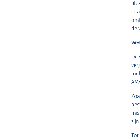
uit
str
omk
de 
Wet
De 
ver
mel
AMv
Zoa
bes
mis
zijn
Tot