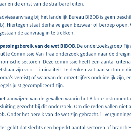
aar en de ernst van de strafbare feiten.
adviesaanvraag bij het landelijk Bureau BIBOB is geen besch
b). Hiertegen staat derhalve geen bezwaar of beroep open. W
gestaan de aanvraag in te trekken.
passingsbereik van de wet BIBOB.
De onderzoeksgroep Fijna
uête Commissie Van Traa onderzoek gedaan naar de dreigin
nomische sectoren. Deze commissie heeft een aantal criter
tsbaar zijn voor criminaliteit. Te denken valt aan sectoren 
loma’s vereist) of waarvan de omzetcijfers onduidelijk zijn,
regels juist gecompliceerd zijn.
 het aanwijzen van de gevallen waarin het Bibob-instrumen
sluiting gezocht bij dit onderzoek. Om die reden vallen niet 
ob. Onder het bereik van de wet zijn gebracht:1. vergunning
der geldt dat slechts een beperkt aantal sectoren of branche