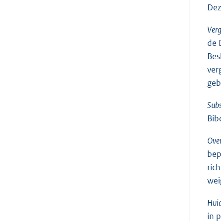
Dez
Ver
de 
Bes
ver
geb
Subs
Bib
Ove
bep
ric
wei
Huid
in 