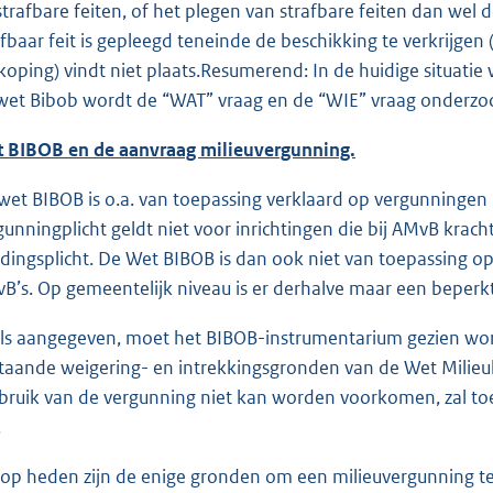
 strafbare feiten, of het plegen van strafbare feiten dan we
afbaar feit is gepleegd teneinde de beschikking te verkrijgen 
oping) vindt niet plaats.Resumerend: In de huidige situatie 
wet Bibob wordt de “WAT” vraag en de “WIE” vraag onderzoc
 BIBOB en de aanvraag milieuvergunning.
wet BIBOB is o.a. van toepassing verklaard op vergunningen i
gunningplicht geldt niet voor inrichtingen die bij AMvB krach
dingsplicht. De Wet BIBOB is dan ook niet van toepassing op i
B’s. Op gemeentelijk niveau is er derhalve maar een beperk
ls aangegeven, moet het BIBOB-instrumentarium gezien wo
taande weigering- en intrekkingsgronden van de Wet Milieub
bruik van de vergunning niet kan worden voorkomen, zal to
.
 op heden zijn de enige gronden om een milieuvergunning te