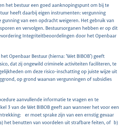
n het bestuur een goed aanknopingspunt om bij te
estuur heeft daarbij eigen instrumenten: vergunning
de gunning van een opdracht weigeren. Het gebruik van
opsporen en vervolgen. Bestuursorganen hebben er op dit
Bevordering Integriteitbeoordelingen door het Openbaar
 het Openbaar Bestuur (hierna: ‘Wet BIBOB’) geeft
, dat zij ongewild criminele activiteiten faciliteren, te
ijkheden om deze risico-inschatting op juiste wijze uit
nggrond, op grond waarvan vergunningen of subsidies
cedure aanvullende informatie te vragen en te
tikel 3 van de Wet BIBOB geeft aan wanneer het voor een
intrekking: er moet sprake zijn van een ernstig gevaar
 het benutten van voordelen uit strafbare feiten, of b)