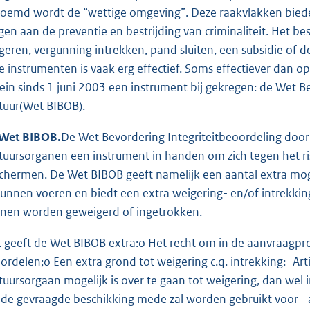
oemd wordt de “wettige omgeving”. Deze raakvlakken biede
gen aan de preventie en bestrijding van criminaliteit. Het b
geren, vergunning intrekken, pand sluiten, een subsidie of 
e instrumenten is vaak erg effectief. Soms effectiever dan 
rein sinds 1 juni 2003 een instrument bij gekregen: de Wet 
tuur(Wet BIBOB).
Wet BIBOB.
De Wet Bevordering Integriteitbeoordeling door
tuursorganen een instrument in handen om zich tegen het risico
chermen. De Wet BIBOB geeft namelijk een aantal extra mogel
kunnen voeren en biedt een extra weigering- en/of intrekki
nen worden geweigerd of ingetrokken.
 geeft de Wet BIBOB extra:o Het recht om in de aanvraagpro
ordelen;o Een extra grond tot weigering c.q. intrekking: Ar
tuursorgaan mogelijk is over te gaan tot weigering, dan wel 
 de gevraagde beschikking mede zal worden gebruikt voor a)