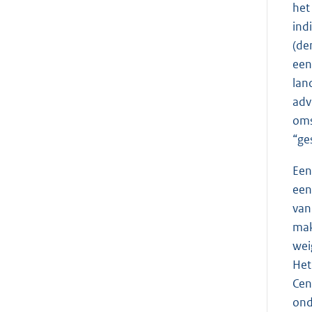
het
ind
(de
een
lan
adv
oms
“ge
Een
een
van
mak
wei
Het
Cen
ond