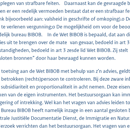
 plegen van strafbare feiten. Daarnaast kan de gevraagde 
ien er een redelijk vermoeden bestaat dat er een strafbaar fe
nk bijvoorbeeld aan: valsheid in geschrifte of omkoping).o
 te verlenen vergunning;o De mogelijkheid om voor de beoor
delijk bureau BIBOB. In de Wet BIBOB is bepaald, dat aan 
ies uit te brengen over de mate van gevaar, bedoeld in art 3 e
tandigheden, bedoeld in art 3 zesde lid Wet BIBOB. Zij stelt
sloten bronnen” door haar bevraagd kunnen worden.
 toetsing aan de Wet BIBOB met behulp van z’n advies, geldt i
 betrokken (rechts)persoon te controleren. Bij deze zware i
 subsidiariteit en proportionaliteit in acht nemen. Deze ei
en van de eigen instrumenten. Het bestuursorgaan kan immer
gering of intrekking. Wel kan het vragen van advies leiden t
 Bureau BIBOB heeft namelijk inzage in een aantal gesloten b
trale Justitiële Documentatie Dienst, de Immigratie en Natur
erzoek verrichten dan het bestuursorgaan. Het vragen van e