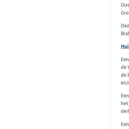
Oos
Gro
Dez
Bra
Hui
Ee
de 
de 
en/
Ee
het
der
Een