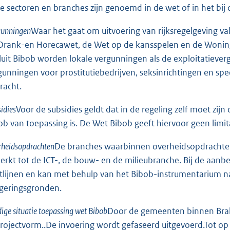
e sectoren en branches zijn genoemd in de wet of in het bij
gunningen
Waar het gaat om uitvoering van rijksregelgeving va
Drank-en Horecawet, de Wet op de kansspelen en de Wonin
luit Bibob worden lokale vergunningen als de exploitatiever
gunningen voor prostitutiebedrijven, seksinrichtingen en s
racht.
idies
Voor de subsidies geldt dat in de regeling zelf moet zi
ob van toepassing is. De Wet Bibob geeft hiervoor geen lim
rheidsopdrachten
De branches waarbinnen overheidsopdrachte
erkt tot de ICT-, de bouw- en de milieubranche. Bij de aan
htlijnen en kan met behulp van het Bibob-instrumentarium 
geringsgronden.
ige situatie toepassing wet Bibob
Door de gemeenten binnen Brab
projectvorm..De invoering wordt gefaseerd uitgevoerd.Tot 