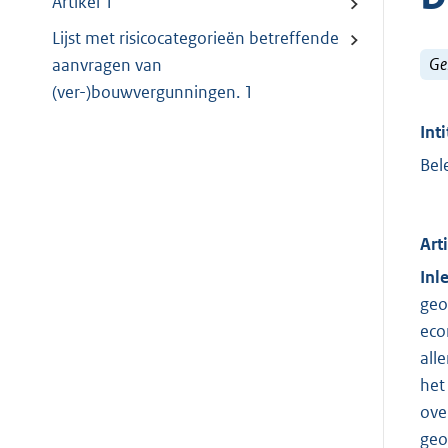
Artikel 1
Lijst met risicocategorieën betreffende
Ge
aanvragen van
(ver-)bouwvergunningen. 1
Inti
Bel
Art
Inl
geo
eco
all
het
ove
geo