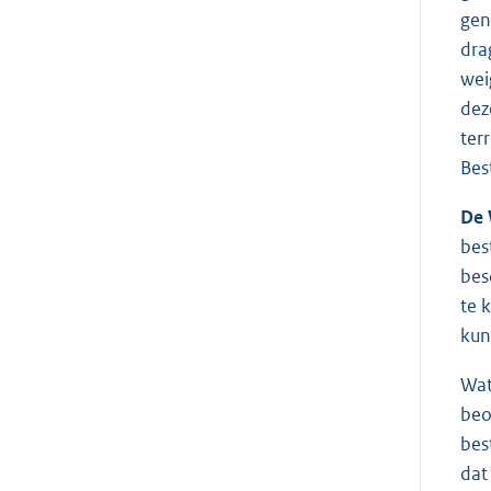
gen
dra
wei
dez
ter
Bes
De 
bes
bes
te 
kun
Wat
beo
bes
dat