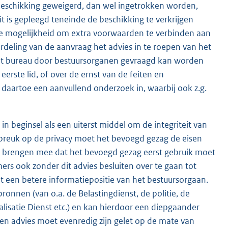
beschikking geweigerd, dan wel ingetrokken worden,
it is gepleegd teneinde de beschikking te verkrijgen
 De mogelijkheid om extra voorwaarden te verbinden aan
deling van de aanvraag het advies in te roepen van het
dit bureau door bestuursorganen gevraagd kan worden
erste lid, of over de ernst van de feiten en
 daartoe een aanvullend onderzoek in, waarbij ook z.g.
n beginsel als een uiterst middel om de integriteit van
nbreuk op de privacy moet het bevoegd gezag de eisen
sen brengen mee dat het bevoegd gezag eerst gebruik moet
s ook zonder dit advies besluiten over te gaan tot
ot een betere informatiepositie van het bestuursorgaan.
ronnen (van o.a. de Belastingdienst, de politie, de
alisatie Dienst etc.) en kan hierdoor een diepgaander
en advies moet evenredig zijn gelet op de mate van