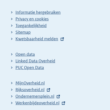
Informatie hergebruiken
Privacy en cookies
Toegankelijkheid
Sitemap
E
Kwetsbaarheid melden
x
t
Open data
e
Linked Data Overheid
r
PUC Open Data
n
e
MijnOverheid.nl
l
E
Rijksoverheid.nl
i
x
E
Ondernemersplein.nl
n
t
x
E
Werkenbijdeoverheid.nl
k
e
t
x