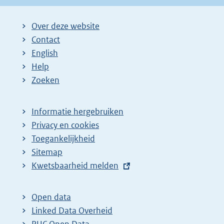
Over deze website
Contact
English
Help
Zoeken
Informatie hergebruiken
Privacy en cookies
Toegankelijkheid
Sitemap
E
Kwetsbaarheid melden
x
t
Open data
e
Linked Data Overheid
r
PUC Open Data