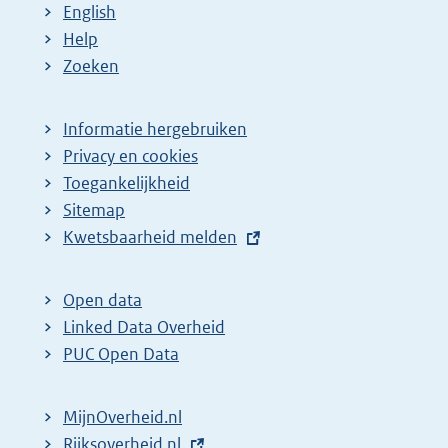
English
Help
Zoeken
Informatie hergebruiken
Privacy en cookies
Toegankelijkheid
Sitemap
E
Kwetsbaarheid melden
x
t
Open data
e
Linked Data Overheid
r
PUC Open Data
n
e
MijnOverheid.nl
l
E
Rijksoverheid.nl