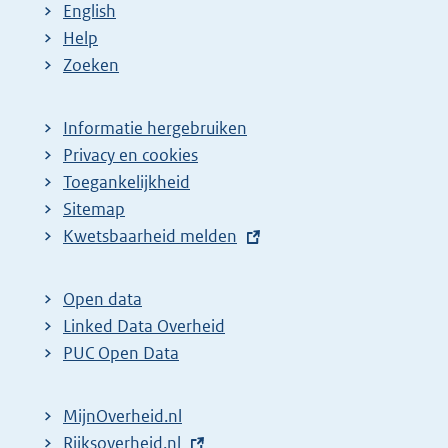
English
Help
Zoeken
Informatie hergebruiken
Privacy en cookies
Toegankelijkheid
Sitemap
E
Kwetsbaarheid melden
x
t
Open data
e
Linked Data Overheid
r
PUC Open Data
n
e
MijnOverheid.nl
l
E
Rijksoverheid.nl