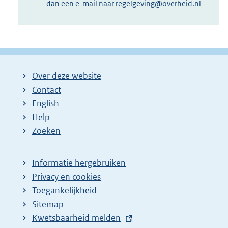
dan een e-mail naar
regelgeving@overheid.nl
Over deze website
Contact
English
Help
Zoeken
Informatie hergebruiken
Privacy en cookies
Toegankelijkheid
Sitemap
E
Kwetsbaarheid melden