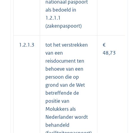
nationaal paspoort
als bedoeld in
1.2.1.1
(zakenpaspoort)
1.2.1.3
tot het verstrekken
€
van een
48,73
reisdocument ten
behoeve van een
persoon die op
grond van de Wet
betreffende de
positie van
Molukkers als
Nederlander wordt
behandeld
(faciliteitenpaspoort)