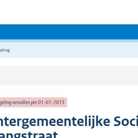
eling
geling vervallen per 01-01-2013
ntergemeentelijke Soc
angstraat