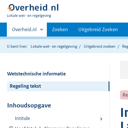
U
Lokale wet- en regelgeving
bent
Primaire
hier:
Andere
Overheid.nl
Zoeken
Uitgebreid Zoeken
sites
navigatie
binnen
U bent hier:
Lokale wet- en regelgeving
Uitgebreid zoeken
Reg
Wetstechnische informatie
Regeling tekst
Re
Inhoudsopgave
I
Intitule
L