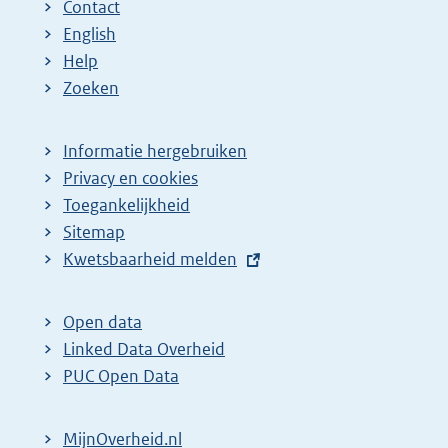
Contact
English
Help
Zoeken
Informatie hergebruiken
Privacy en cookies
Toegankelijkheid
Sitemap
E
Kwetsbaarheid melden
x
t
Open data
e
Linked Data Overheid
r
PUC Open Data
n
e
MijnOverheid.nl
l